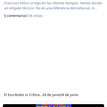
Francisco Petro-Urrego en los últimos tiempos, hemos tenido
un empate técnico. No es una diferencia descomunal, si
fuera esto fútbol, no sería una goleada, para nada. O como
0 comentarios
726 vistas
una de las últimas peleas de boxeo que tuvo Kid Pambelé,
que aunque ganó, fue una pelea dura y también terminó con
el rostro hinchado ganando por mínimas
El Escribidor
in
Crítica...
24 de junio
24 de junio
Read more about LA INTELIGENCIA CONTRA EL TRAQUETISMO… (12