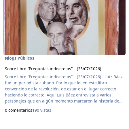
Nlogs Públicos
Sobre libro “Preguntas indiscretas”… (23/07/2’026)
Sobre libro “Preguntas indiscretas”… (23/07/2’026) Luiz Báez
fue un periodista cubano. Por lo que leí en este libro
convencido de la revolución, de estar en el lugar correcto
haciendo lo correcto. Aquí Luis Báez entrevista a varios
personajes que en algún momento marcaron la historia de
América Latina desde la derecha hasta la izquierda, como
0 comentarios
190 vistas
Omar Torrijos General y expresidente de Panamá que sin
lugar a dudas en el accidente aéreo que sufrió lo provocaron
los gringos; Salvador Allende al que