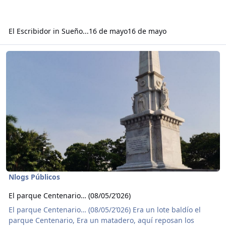
El Escribidor
in
Sueño...
16 de mayo
16 de mayo
Read more about El parque Centenario… (08/05/2’026)
Nlogs Públicos
El parque Centenario… (08/05/2’026)
El parque Centenario… (08/05/2’026) Era un lote baldío el
parque Centenario, Era un matadero, aquí reposan los