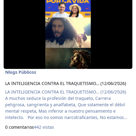
Nlogs Públicos
LA INTELIGENCIA CONTRA EL TRAQUETISMO… (12/06/2’026)
LA INTELIGENCIA CONTRA EL TRAQUETISMO… (12/06/2’026)
A muchos seduce la profesión del traqueto, Carrera
peligrosa, sangrienta y analfabeta, Que solamente el débil
mental respeta, Mas inferior a nuestro pensamiento e
intelecto. Por eso no somos narcotraficantes, No estamos
aquí pa’ ser parte de los fantoches, Somos poetas,
0 comentarios
442 vistas
prácticamente semidioses, Éticamente lejos de ser