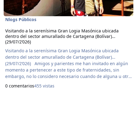
Nlogs Públicos
Visitando a la serenísima Gran Logia Masónica ubicada
dentro del sector amurallado de Cartagena (Bolívar)…
(29/07/2’026)
Visitando a la serenísima Gran Logia Masónica ubicada
dentro del sector amurallado de Cartagena (Bolívar)…
(29/07/2’026) Amigos y parientes me han invitado en algún
momento a pertenecer a este tipo de fraternidades, sin
embargo, no lo considero necesario cuando de alguna u otra
manera el Gran Arquitecto del Universo y del más allá de
0 comentarios
455 vistas
éste me revela los secretos de la existencia y de la vida de
manera directa, me instruye y pone en mi camino el tema o
el asunto que debo estudiar o la actividad