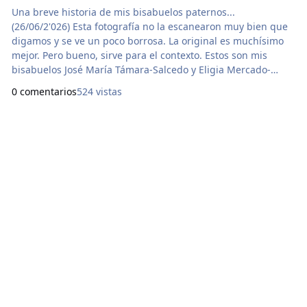
Una breve historia de mis bisabuelos paternos...
(26/06/2'026) Esta fotografía no la escanearon muy bien que
digamos y se ve un poco borrosa. La original es muchísimo
mejor. Pero bueno, sirve para el contexto. Estos son mis
bisabuelos José María Támara-Salcedo y Eligia Mercado-
Escamilla. Ambos de Sincelejo. Provenientes de las familias
0 comentarios
524 vistas
fundadoras del mismo Sincelejo y de sus alrededores.
También hasta de los gestores independentistas dentro de
esta región contra la corona española que lideró nu