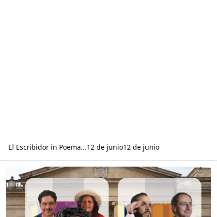
abogánsteres. Nosotros lo escritores del Caribe, No estamos
para aplaudir a arlequines. No votamos por ligeras
emociones
El Escribidor
in
Poema...
12 de junio
12 de junio
Read more about Sobre Abelardo De La Espriella e Iván Cepeda-Ca