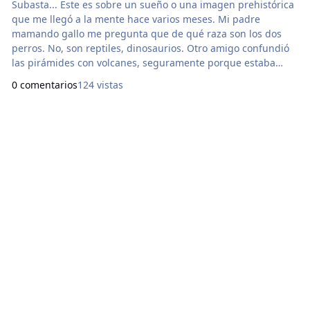
Subasta... Este es sobre un sueño o una imagen prehistórica
que me llegó a la mente hace varios meses. Mi padre
mamando gallo me pregunta que de qué raza son los dos
perros. No, son reptiles, dinosaurios. Otro amigo confundió
las pirámides con volcanes, seguramente porque estaba
ebrio. Eso quiere decir que la obra está buena porque
0 comentarios
124 vistas
produce alucinaciones. Mide 50 cm con 70 cm. ¿Cuánto me
ofrecen? Porque con el precio y valor de la anterior se
asustaron. Lo que más me gustó de esta imagen que me l