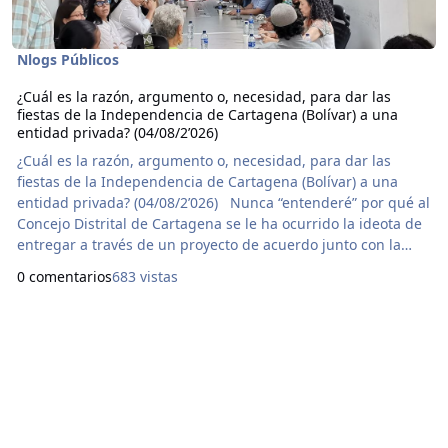
Nlogs Públicos
¿Cuál es la razón, argumento o, necesidad, para dar las
fiestas de la Independencia de Cartagena (Bolívar) a una
entidad privada? (04/08/2’026)
¿Cuál es la razón, argumento o, necesidad, para dar las
fiestas de la Independencia de Cartagena (Bolívar) a una
entidad privada? (04/08/2’026) Nunca “entenderé” por qué al
Concejo Distrital de Cartagena se le ha ocurrido la ideota de
entregar a través de un proyecto de acuerdo junto con la
Alcaldía a una entidad privada las fiestas de la
0 comentarios
683 vistas
Independencia. Sencilla y llanamente porque no existe una
verdadera razón sensata para hacerlo. Basado en leyes
tergiversadas y otros ejemplos como el Carnav