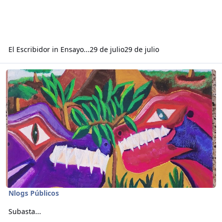
El Escribidor
in
Ensayo...
29 de julio
29 de julio
Read more about Subasta...
Nlogs Públicos
Subasta...