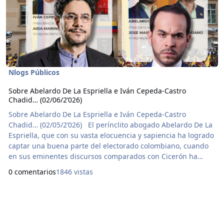
Nlogs Públicos
Sobre Abelardo De La Espriella e Iván Cepeda-Castro
Chadid… (02/06/2’026)
Sobre Abelardo De La Espriella e Iván Cepeda-Castro
Chadid… (02/05/2’026) El perínclito abogado Abelardo De La
Espriella, que con su vasta elocuencia y sapiencia ha logrado
captar una buena parte del electorado colombiano, cuando
en sus eminentes discursos comparados con Cicerón ha
persuadido a una parte del pueblo pensante y crítico con su
0 comentarios
1846 vistas
sesudo y breve programa de gobierno de tres páginas, como
dicen por ahí de que menos es más. Tan ilustradas
propuestas en todo su verbo, como no permitir d