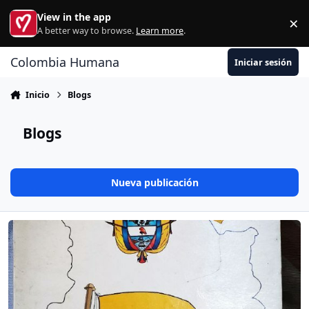
Ir al contenido
View in the app
×
Di
A better way to browse.
Learn more
.
Colombia Humana
Iniciar sesión
Inicio
Blogs
Blogs
Nueva publicación
Read more about ¿Qué es la Patria Milagro? (08/08/2’026)