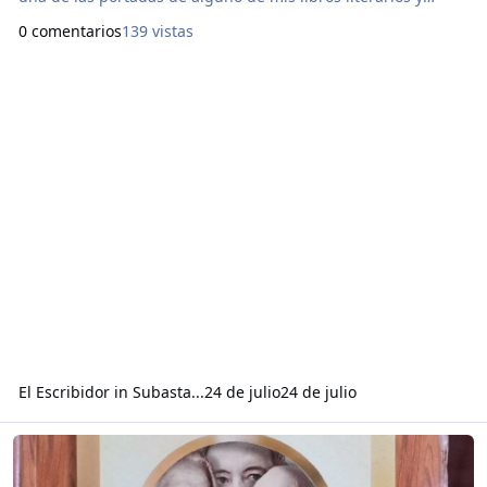
poéticos. Mide 80 cm con 60 cm. Atentamente, TÁMARA-
0 comentarios
139 vistas
LEÓN. El Escribidor de La Loma del Diamante.
El Escribidor
in
Subasta...
24 de julio
24 de julio
Read more about Sobre libro “Preguntas indiscretas”… (23/07/2’026