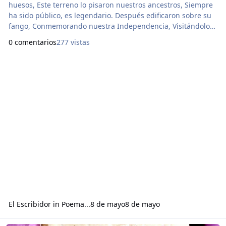
huesos, Este terreno lo pisaron nuestros ancestros, Siempre
ha sido público, es legendario. Después edificaron sobre su
fango, Conmemorando nuestra Independencia, Visitándolo
Cartagena con más frecuencia, Una rutina que lleva ciento
0 comentarios
277 vistas
quince años. ¿Privatizarlo un aparecido fragua? Tanto, que
hasta quitaron su estanque de agua. ¡Qué hasta se atrevió a
poner un negocio de café! Debió d
El Escribidor
in
Poema...
8 de mayo
8 de mayo
Read more about Reseña sobre “La Filosofía del Fuego” de la Bibli