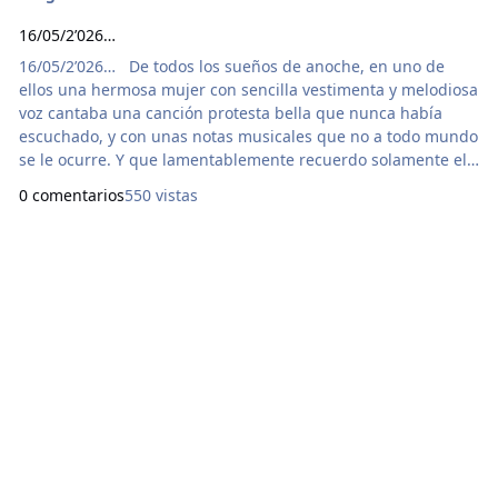
16/05/2’026…
16/05/2’026… De todos los sueños de anoche, en uno de
ellos una hermosa mujer con sencilla vestimenta y melodiosa
voz cantaba una canción protesta bella que nunca había
escuchado, y con unas notas musicales que no a todo mundo
se le ocurre. Y que lamentablemente recuerdo solamente el
coro, además de que no sé escribir en pentagrama: “Para
0 comentarios
550 vistas
sumar agrega, Para dividir aumenta, Para restar resta, Para
multiplicar no dividas…” Para entender este coro que
leyendo parece simple y una perogrullada