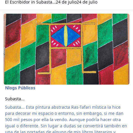
El Escribidor
in
Subasta...
24 de julio
24 de julio
Read more about Subasta...
Nlogs Públicos
Subasta...
Subasta... Esta pintura abstracta Ras-Tafari mística la hice
para decorar mi espacio o entorno, sin embargo, si me dan
500 mil pesos por ella la vendo. Aunque podría hacer otra
igual o diferente. Sin lugar a dudas se convertirá también en
una de las portadas de alguno de mis libros literarios y