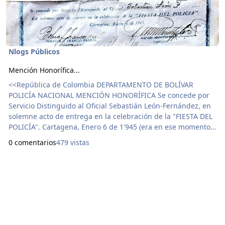
Nlogs Públicos
Mención Honorífica...
<<República de Colombia DEPARTAMENTO DE BOLÍVAR
POLICÍA NACIONAL MENCIÓN HONORÍFICA Se concede por
Servicio Distinguido al Oficial Sebastián León-Fernández, en
solemne acto de entrega en la celebración de la "FIESTA DEL
POLICÍA". Cartagena, Enero 6 de 1'945 (era en ese momento
Napoleón Franco-Pareja fundador de la Casa del Niño el
0 comentarios
479 vistas
gobernador de Bolívar). Comandante, Bolívar José Franco-
Pareja. Capitán: Rafael Montalvo P. Secretario General,
Ezequiel Jiménez-Padilla.>> Mi a