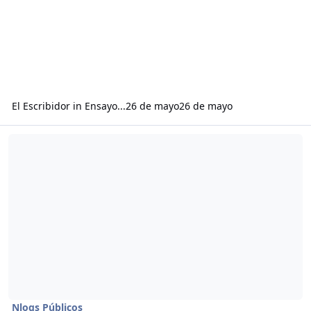
El Escribidor
in
Ensayo...
26 de mayo
26 de mayo
Read more about 16/05/2’026…
Nlogs Públicos