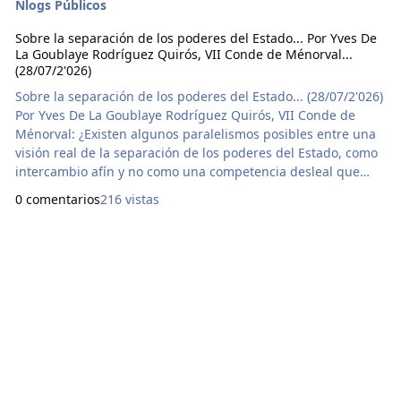
Nlogs Públicos
Sobre la separación de los poderes del Estado... Por Yves De
La Goublaye Rodríguez Quirós, VII Conde de Ménorval...
(28/07/2'026)
Sobre la separación de los poderes del Estado... (28/07/2'026)
Por Yves De La Goublaye Rodríguez Quirós, VII Conde de
Ménorval: ¿Existen algunos paralelismos posibles entre una
visión real de la separación de los poderes del Estado, como
intercambio afín y no como una competencia desleal que
aprovechan los neo- improvisados populistas de la
0 comentarios
216 vistas
actualidad cuando pretenden ser los inventores de la visión
dual del poder? INTRODUCCIÓN Cuando nos tocó hacer
frente a los