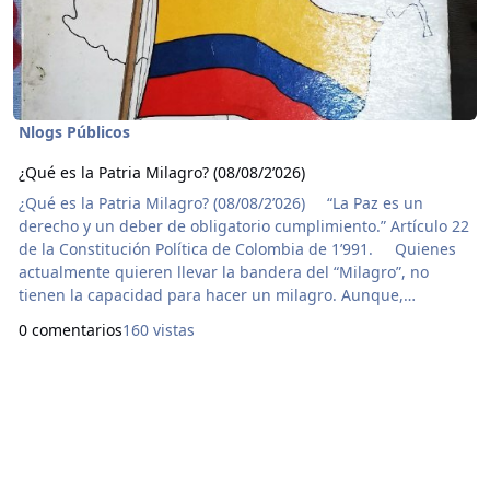
Nlogs Públicos
¿Qué es la Patria Milagro? (08/08/2’026)
¿Qué es la Patria Milagro? (08/08/2’026) “La Paz es un
derecho y un deber de obligatorio cumplimiento.” Artículo 22
de la Constitución Política de Colombia de 1’991. Quienes
actualmente quieren llevar la bandera del “Milagro”, no
tienen la capacidad para hacer un milagro. Aunque,
teológicamente sabemos que el Diablo o Satanás también
0 comentarios
160 vistas
puede hacer “milagros”. Sin embargo, los señores que hoy lo
replican pretenden llevarlo al contexto de las obras
realizadas en la Tierra por nuestro señor J