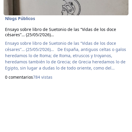
Nlogs Públicos
Ensayo sobre libro de Suetonio de las “Vidas de los doce
césares”… (25/05/2’026)…
Ensayo sobre libro de Suetonio de las “Vidas de los doce
césares”… (25/05/2’026)… De España, antiguos celtas o galos
heredamos lo de Roma; de Roma, etruscos y troyanos,
heredamos también lo de Grecia; de Grecia heredamos lo de
Egipto, sin lugar a dudas lo de todo oriente, como del
antiguo pueblo de Israel, el verdadero, no el falso de hoy día
0 comentarios
784 vistas
y noche. De Egipto heredamos también lo persa y babilónico
y africano, y por eso la Sumeria; de Sumeria heredamos la
mítica Atlántida occidental, pero na