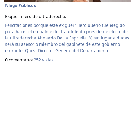
Nlogs Públicos
Exguerrillero de ultraderecha...
Felicitaciones porque este ex guerrillero bueno fue elegido
para hacer el empalme del fraudulento presidente electo de
la ultraderecha Abelardo De La Espriella. Y, sin lugar a dudas
será su asesor o miembro del gabinete de este gobierno
entrante. Quizá Director General del Departamento
Administrativo de La Presidencia de La República de
0 comentarios
252 vistas
Colombia. De alguna u otra manera seguirá mandando el
M19. Atentamente, TÁMARA-LEÓN. El Escribidor de La Loma
del Diamante.