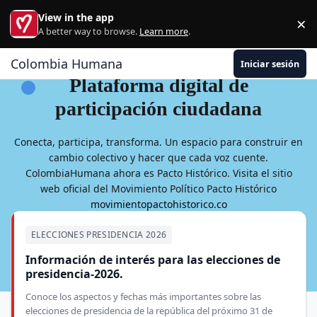
Ir al contenido
View in the app
×
Di
A better way to browse.
Learn more
.
Colombia Humana
Iniciar sesión
Plataforma digital de
participación ciudadana
Conecta, participa, transforma. Un espacio para construir en
cambio colectivo y hacer que cada voz cuente.
ColombiaHumana ahora es Pacto Histórico. Visita el sitio
web oficial del Movimiento Político Pacto Histórico
movimientopactohistorico.co
ELECCIONES PRESIDENCIA 2026
Información de interés para las elecciones de
presidencia-2026.
Conoce los aspectos y fechas más importantes sobre las
elecciones de presidencia de la república del próximo 31 de