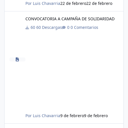
Por
Luis Chavarria
22 de febrero
22 de febrero
CONVOCATORIA A CAMPAÑA DE SOLIDARIDAD
CONVOCATORIA A CAMPAÑA DE SOLIDARIDAD
60 Descargas
0 Comentarios
Por
Luis Chavarria
9 de febrero
9 de febrero
COMUNICADO 9 FEB RESPALDO PTA GLORIA FLÓREZ.pdf