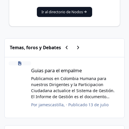
Ir al directorio de Nodos
Previous carousel slide
Next carousel slide
Temas, foros y Debates
Guias para el empalme
Pl
Guias para el empalme
Publicamos en Colombia Humana para
nuestros Dirigentes y la Participacion
Ciudadana actualice el Sistema de Gestión.
El Informe de Gestión es el documento
técnico y
Por
jamescastilla
, ·
Publicado
13 de julio
protocolario obligatorio (Ley 951 de 2005)
mediante el cual un funcionario o mandatario
saliente
documenta ante su sucesor el estado de los