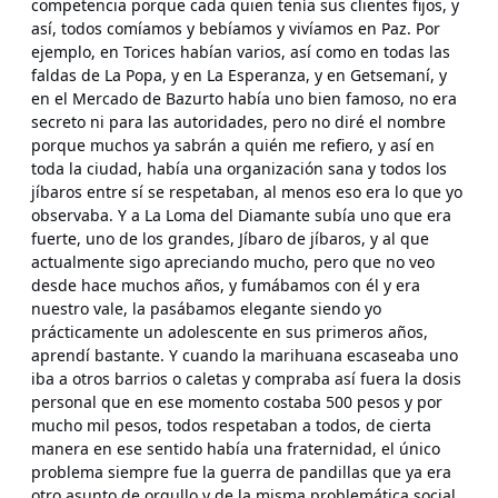
competencia porque cada quien tenía sus clientes fijos, y
así, todos comíamos y bebíamos y vivíamos en Paz. Por
ejemplo, en Torices habían varios, así como en todas las
faldas de La Popa, y en La Esperanza, y en Getsemaní, y
en el Mercado de Bazurto había uno bien famoso, no era
secreto ni para las autoridades, pero no diré el nombre
porque muchos ya sabrán a quién me refiero, y así en
toda la ciudad, había una organización sana y todos los
jíbaros entre sí se respetaban, al menos eso era lo que yo
observaba. Y a La Loma del Diamante subía uno que era
fuerte, uno de los grandes, Jíbaro de jíbaros, y al que
actualmente sigo apreciando mucho, pero que no veo
desde hace muchos años, y fumábamos con él y era
nuestro vale, la pasábamos elegante siendo yo
prácticamente un adolescente en sus primeros años,
aprendí bastante. Y cuando la marihuana escaseaba uno
iba a otros barrios o caletas y compraba así fuera la dosis
personal que en ese momento costaba 500 pesos y por
mucho mil pesos, todos respetaban a todos, de cierta
manera en ese sentido había una fraternidad, el único
problema siempre fue la guerra de pandillas que ya era
otro asunto de orgullo y de la misma problemática social