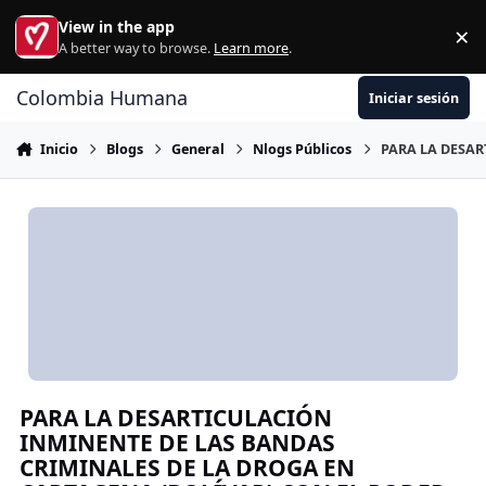
Ir al contenido
View in the app
×
Di
A better way to browse.
Learn more
.
Colombia Humana
Iniciar sesión
Inicio
Blogs
General
Nlogs Públicos
PARA LA DESAR
PARA LA DESARTICULACIÓN
INMINENTE DE LAS BANDAS
CRIMINALES DE LA DROGA EN