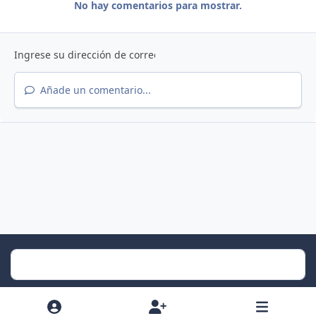
No hay comentarios para mostrar.
Añade un comentario...
Light Mode
Dark Mode
System Preference
f
x
i
y