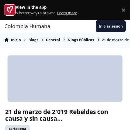
Ir al contenido
View in the app
×
Di
A better way to browse.
Learn more
.
Colombia Humana
Iniciar sesión
Inicio
Blogs
General
Nlogs Públicos
21 de marzo de 
21 de marzo de 2'019 Rebeldes con
causa y sin causa...
cartagena