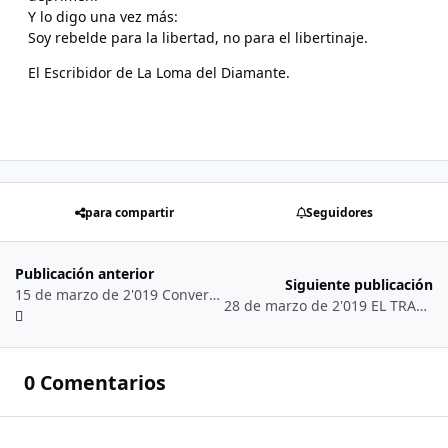
Y lo digo una vez más:
Soy rebelde para la libertad, no para el libertinaje.
El Escribidor de La Loma del Diamante.
para compartir
Seguidores
Publicación anterior
Siguiente publicación
15 de marzo de 2'019 Conversando con Kike Muñoz y Benzo...
28 de marzo de 2'019 EL TRABAJO EN EL MUNDO DE LOS ESCRITORES Y POETAS EN LA CONSTRUCCIÓN DE LA HUMANIDAD...
0 Comentarios