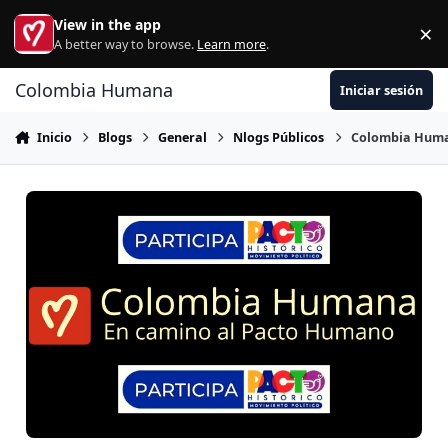
Ir al contenido
View in the app
×
Di
A better way to browse.
Learn more
.
Colombia Humana
Iniciar sesión
Inicio
Blogs
General
Nlogs Públicos
Colombia Humana