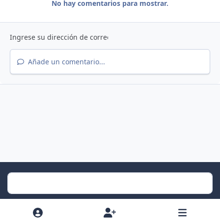
No hay comentarios para mostrar.
Añade un comentario...
Light Mode
Dark Mode
System Preference
f
x
i
y