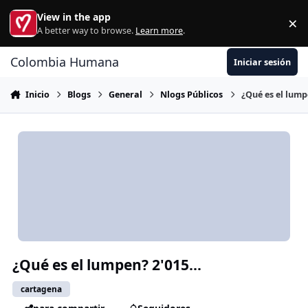
Ir al contenido
View in the app
×
Di
A better way to browse.
Learn more
.
Colombia Humana
Iniciar sesión
Inicio
Blogs
General
Nlogs Públicos
¿Qué es el lumpe
¿Qué es el lumpen? 2'015...
cartagena