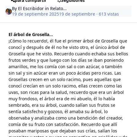
para compartir
Seguidores
By
El Escribidor
in
Relato...
19 de septiembre 2025
19 de septiembre
· 613 vistas
El árbol de Grosella...
¡Cómo lo recuerdo!, él fue el primer árbol de Grosella que
conocí y después de él no he visto otro, el único árbol de
Grosella que he visto. Recuerdo cuando echaba sus bellos
frutos verdes y que luego con los días se iban poniendo
amarillos, me los comía con sal o con azúcar, o también
sin sal y sin azúcar eran un poco ácidas pero ricas. Las
Grosellas crecen en un solo racimo, pues aquellas que
conocí crecían en un solo racimo, ellas crecen como las
uvas, son ricas para la salud, recuerdo que era un árbol
muy frondoso, el árbol era de mi abuelo, él lo había
sembrado, era su árbol, cuando salían sus frutos se
sentía satisfecho y gozoso, él amaba su árbol, lo
observaba y analizaba como una bendición del creador,
comía de su fruto con satisfacción. Recuerdo que allí
posaban mariposas que dejaban sus crías, salían los