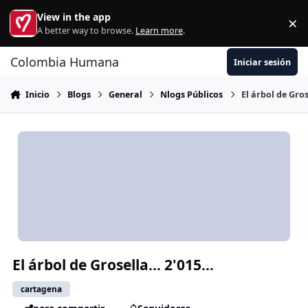
Ir al contenido
View in the app
×
Di
A better way to browse.
Learn more
.
Colombia Humana
Iniciar sesión
Inicio
Blogs
General
Nlogs Públicos
El árbol de Grose
El árbol de Grosella... 2'015...
cartagena