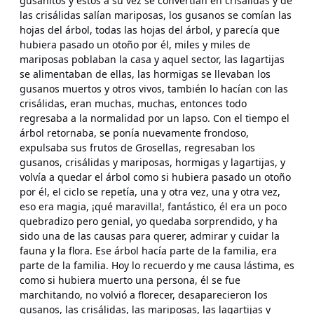
gusanitos y estos a su vez se convertían en crisálidas y de
las crisálidas salían mariposas, los gusanos se comían las
hojas del árbol, todas las hojas del árbol, y parecía que
hubiera pasado un otoño por él, miles y miles de
mariposas poblaban la casa y aquel sector, las lagartijas
se alimentaban de ellas, las hormigas se llevaban los
gusanos muertos y otros vivos, también lo hacían con las
crisálidas, eran muchas, muchas, entonces todo
regresaba a la normalidad por un lapso. Con el tiempo el
árbol retornaba, se ponía nuevamente frondoso,
expulsaba sus frutos de Grosellas, regresaban los
gusanos, crisálidas y mariposas, hormigas y lagartijas, y
volvía a quedar el árbol como si hubiera pasado un otoño
por él, el ciclo se repetía, una y otra vez, una y otra vez,
eso era magia, ¡qué maravilla!, fantástico, él era un poco
quebradizo pero genial, yo quedaba sorprendido, y ha
sido una de las causas para querer, admirar y cuidar la
fauna y la flora. Ese árbol hacía parte de la familia, era
parte de la familia. Hoy lo recuerdo y me causa lástima, es
como si hubiera muerto una persona, él se fue
marchitando, no volvió a florecer, desaparecieron los
gusanos, las crisálidas, las mariposas, las lagartijas y