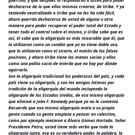
guerrilla, y que después lo respaldaron a usted para poder
deshacerse de lo que ellos mismos crearon, de Uribe. Y ya
teniendo neutralizado a Uribe que no les ha sido fácil,
ahora querrán deshacerse de usted de alguna u otra
manera para poder recuperar el poder total del Estado y
tener todo el control sobre el mismo, y Uribe sabe que es
así, él sabe que la oligarquía es más miserable que él, que
lo utilizaron como un condón que ya no tiene doble uso,
que lo utilizaron como el sicario, el matón de los falsos
positivos, y ahora Uribe tiene las manos sucias y ellos
como una palito sucio de mierda que no hay por dónde
agarrarlo.
Son la oligarquía tradicional los poderosos del país, y cada
país tiene su oligarquía, y son los amigos íntimos por
tradición de la oligarquía del mundo incluyendo la
oligarquía de los Estados Unidos, de esa misma oligarquía
que eliminó a John F. Kennedy porque ya no le convenía.
Recuerde que esa misma oligarquía mata a su propia
gente cuando su gente empieza a pensar en colectivo,
como por ejemplo mataron a Álvaro Gómez Hurtado. Señor
Presidente Petro, usted tiene más verbo que toda la
oligarquía junta, ese es su verdadero poder, la palabra, la