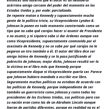
entonces uno observa que el autor es un neoliberal
acérrimo amigo cercano del poder del momento en los
Estados Unidos y, por ende: parcializado.
De repente matan a Kennedy y supuestamente mucha
gente de la política triste, su Vicepresidente Lyndon B.
Johnson lo ponen en todo momento consternado como un
tipo que no sabe qué carajos hacer si asumir de Presidente
o no asumir, y ni siquiera sabe si dar órdenes aunque sea
como Vicepresidente, supuestamente conmovido por el
asesinato de Kennedy y no se sabe por qué carajos no le
pegaron un tiro también a él. El autor del libro dice ser
amigo íntimo de Kennedy y se la pasa justificando al
pobrecito de Johnson, mejor dicho, Johnson resultó ser la
la víctima en el libro más que Kennedy porque
supuestamente dizque ni Vicepresidente quería ser. Parece
que Johnson hubiera mandado a escribir ese libro.
Seguramente muchos políticos no estaban de acuerdo con
las políticas de Kennedy, porque independiente de ser
también un guerrerista como Johnson y como todos los
presidentes de los Esclavos Unidos, sus políticas para con
su nación eran como las de un Abraham Lincoln aunque
fueran de partidos diferentes, porque en realidad no es el