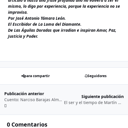
artículo o hasta una frase profunda uno no volverá a ser el
mismo, lo digo por experiencia, porque la experiencia no se
improvisa.
Por José Antonio Támara León.
El Escribidor de La Loma del Diamante.
De Las Águilas Doradas que irradian e inspiran Amor, Paz,
Justicia y Poder.
para compartir
Seguidores
Publicación anterior
Siguiente publicación
Cuento: Narciso Barajas Almeida...
El ser y el tiempo de Martín Heidegger y el Tetragrámaton ( יהוה - YHWH) de la Biblia… (05/07/2’023)
0 Comentarios