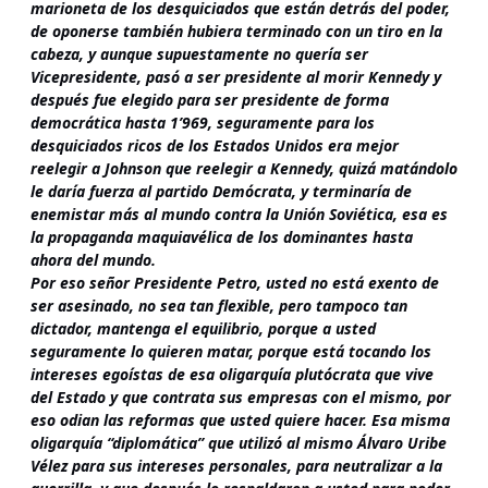
marioneta de los desquiciados que están detrás del poder,
de oponerse también hubiera terminado con un tiro en la
cabeza, y aunque supuestamente no quería ser
Vicepresidente, pasó a ser presidente al morir Kennedy y
después fue elegido para ser presidente de forma
democrática hasta 1’969, seguramente para los
desquiciados ricos de los Estados Unidos era mejor
reelegir a Johnson que reelegir a Kennedy, quizá matándolo
le daría fuerza al partido Demócrata, y terminaría de
enemistar más al mundo contra la Unión Soviética, esa es
la propaganda maquiavélica de los dominantes hasta
ahora del mundo.
Por eso señor Presidente Petro, usted no está exento de
ser asesinado, no sea tan flexible, pero tampoco tan
dictador, mantenga el equilibrio, porque a usted
seguramente lo quieren matar, porque está tocando los
intereses egoístas de esa oligarquía plutócrata que vive
del Estado y que contrata sus empresas con el mismo, por
eso odian las reformas que usted quiere hacer. Esa misma
oligarquía “diplomática” que utilizó al mismo Álvaro Uribe
Vélez para sus intereses personales, para neutralizar a la