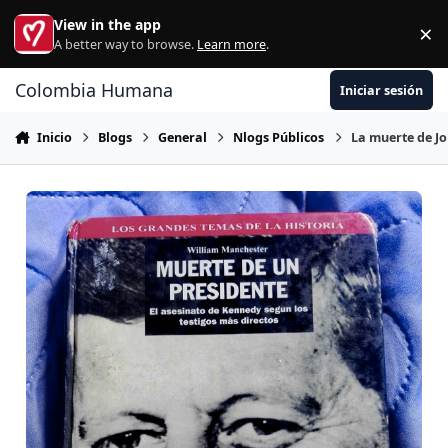
Ir al contenido
View in the app
×
Di
A better way to browse.
Learn more
.
Colombia Humana
Iniciar sesión
Inicio
Blogs
General
Nlogs Públicos
La muerte de Jo