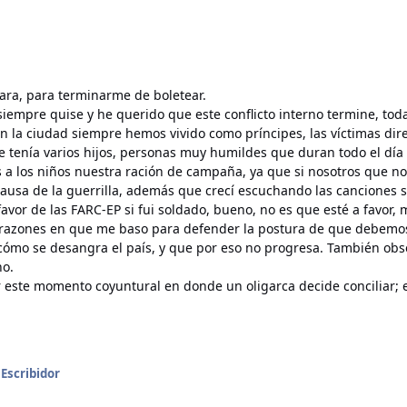
ra, para terminarme de boletear.
siempre quise y he querido que este conflicto interno termine, tod
la ciudad siempre hemos vivido como príncipes, las víctimas direc
 tenía varios hijos, personas muy humildes que duran todo el día
os a los niños nuestra ración de campaña, ya que si nosotros que
usa de la guerrilla, además que crecí escuchando las canciones so
or de las FARC-EP si fui soldado, bueno, no es que esté a favor,
 razones en que me baso para defender la postura de que debemos s
, cómo se desangra el país, y que por eso no progresa. También ob
no.
 este momento coyuntural en donde un oligarca decide conciliar; e
 Escribidor