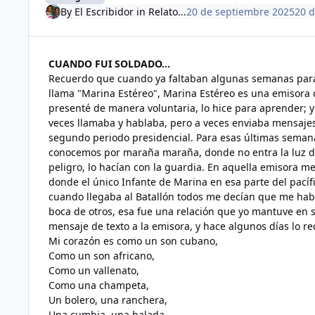
By
El Escribidor
in
Relato...
20 de septiembre 2025
20 
CUANDO FUI SOLDADO...
Recuerdo que cuando ya faltaban algunas semanas para t
llama "Marina Estéreo", Marina Estéreo es una emisora
presenté de manera voluntaria, lo hice para aprender; y
veces llamaba y hablaba, pero a veces enviaba mensajes
segundo periodo presidencial. Para esas últimas semana
conocemos por maraña maraña, donde no entra la luz del
peligro, lo hacían con la guardia. En aquella emisora m
donde el único Infante de Marina en esa parte del pacíf
cuando llegaba al Batallón todos me decían que me hab
boca de otros, esa fue una relación que yo mantuve en s
mensaje de texto a la emisora, y hace algunos días lo r
Mi corazón es como un son cubano,
Como un son africano,
Como un vallenato,
Como una champeta,
Un bolero, una ranchera,
Una cumbia, una balada,