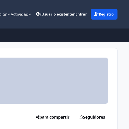
ción
Actividad
¿Usuario existente? Entrar
Registro
(opens in new tab)
para compartir
Seguidores