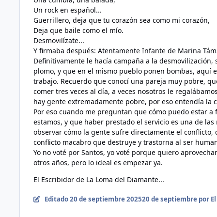
Un rock en español...
Guerrillero, deja que tu corazón sea como mi corazón,
Deja que baile como el mío.
Desmovilízate...
Y firmaba después: Atentamente Infante de Marina Táma
Definitivamente le hacía campaña a la desmovilización, 
plomo, y que en el mismo pueblo ponen bombas, aquí en 
trabajo. Recuerdo que conocí una pareja muy pobre, que
comer tres veces al día, a veces nosotros le regalábam
hay gente extremadamente pobre, por eso entendía la ca
Por eso cuando me preguntan que cómo puedo estar a fav
estamos, y que haber prestado el servicio es una de las
observar cómo la gente sufre directamente el conflicto
conflicto macabro que destruye y trastorna al ser huma
Yo no voté por Santos, yo voté porque quiero aprovechar
otros años, pero lo ideal es empezar ya.
El Escribidor de La Loma del Diamante...
Editado
20 de septiembre 2025
20 de septiembre
por El