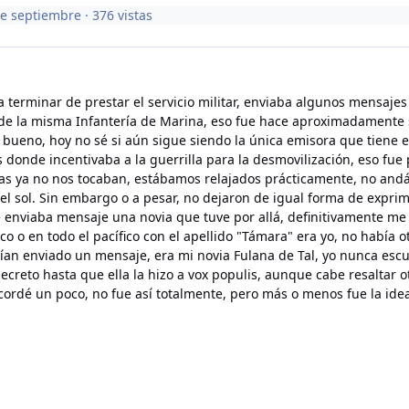
de septiembre
· 376 vistas
erminar de prestar el servicio militar, enviaba algunos mensajes 
 de la misma Infantería de Marina, eso fue hace aproximadamente 
 bueno, hoy no sé si aún sigue siendo la única emisora que tiene 
 donde incentivaba a la guerrilla para la desmovilización, eso fu
s ya no nos tocaban, estábamos relajados prácticamente, no andáb
 sol. Sin embargo o a pesar, no dejaron de igual forma de exprim
e enviaba mensaje una novia que tuve por allá, definitivamente me
ico o en todo el pacífico con el apellido "Támara" era yo, no habí
ían enviado un mensaje, era mi novia Fulana de Tal, yo nunca esc
ecreto hasta que ella la hizo a vox populis, aunque cabe resaltar o
ecordé un poco, no fue así totalmente, pero más o menos fue la ide