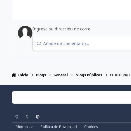
Añade un comentario...
Inicio
Blogs
General
Nlogs Públicos
EL RÍO PALO
Light Mode
Dark Mode
System Preference
Idiomas
Política de Privacidad
Cookies