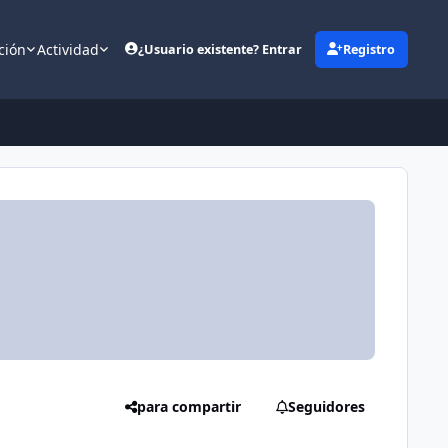
ción
Actividad
¿Usuario existente? Entrar
Registro
(opens in new tab)
para compartir
Seguidores