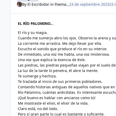
By
El Escribidor
in
Poema...
23 de septiembre 2025
23 
EL RÍO PALOMINO...
El río y su magia.
Cuando me sumerjo abro los ojos. Observo la arena y su
La corriente me arrastra. Me dejo llevar por ella.
Escucho el sonido que produce el río en su interior.
De inmediato, una voz me habla, una voz misteriosa.
Una voz que explica la esencia de éste.
Las piedras, las piedras pequeñas viajan por el suelo del
La luz de la tarde lo penetra, él abre la mente.
Te sumerge y hechiza.
Te traslada al inicio de sus primeros pobladores.
Contando historias antiguas de aquellos nativos que en e
Río Palomino, cuántas anécdotas. Es interesante escucha
¡Qué bueno es hablar con ancianos como tú!
Me mostraste el elixir, el elixir de la vida.
Claro está, no del todo.
Pero sí gran parte lo cual es bastante y suficiente.