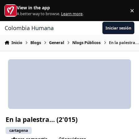
Ir al contenido
View in the app
×
Di
A better way to browse.
Learn more
.
Colombia Humana
Iniciar sesión
Inicio
Blogs
General
Nlogs Públicos
En la palestra...
En la palestra... (2'015)
cartagena