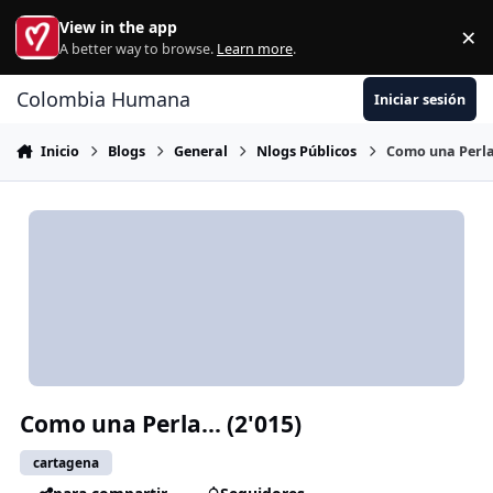
Ir al contenido
View in the app
×
Di
A better way to browse.
Learn more
.
Colombia Humana
Iniciar sesión
Inicio
Blogs
General
Nlogs Públicos
Como una Perla.
Como una Perla... (2'015)
cartagena