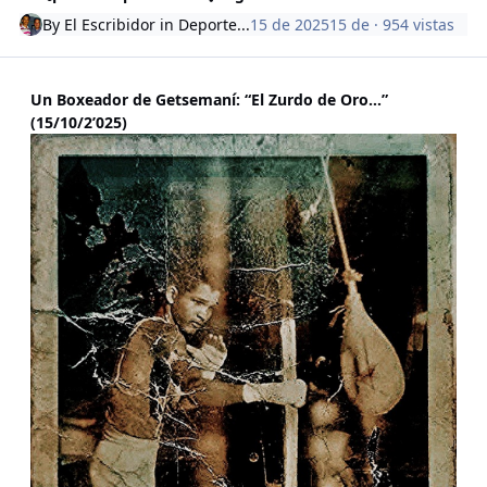
By
El Escribidor
in
Deporte...
15 de 2025
15 de
· 954 vistas
Un Boxeador de Getsemaní: “El Zurdo de Oro…”
(15/10/2’025)