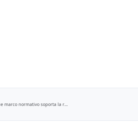
Tabla de contenido de rendición de cuentas. Numeral 12. Que marco normativo soporta la rendición de cuentas.