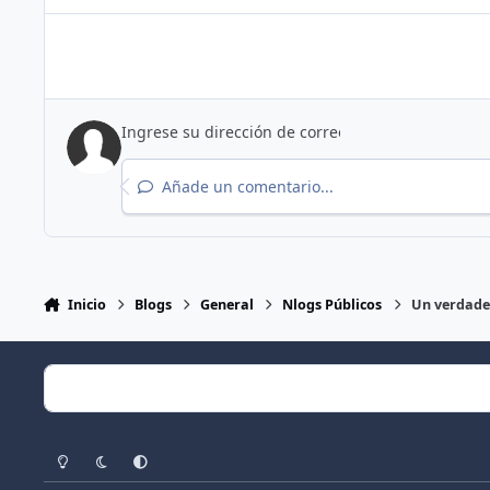
Añade un comentario...
Inicio
Blogs
General
Nlogs Públicos
Un verdader
Light Mode
Dark Mode
System Preference