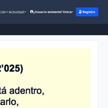
ción
Actividad
¿Usuario existente? Entrar
Registro
(opens in new tab)