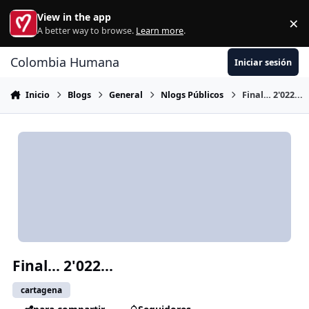
Ir al contenido
View in the app
×
Di
A better way to browse.
Learn more
.
Colombia Humana
Iniciar sesión
Inicio
Blogs
General
Nlogs Públicos
Final… 2'022...
Final… 2'022...
cartagena