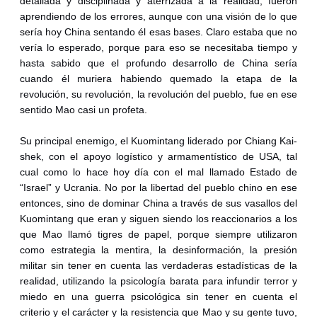
detallada y disciplinada y aterrizada a la realidad, fueron
aprendiendo de los errores, aunque con una visión de lo que
sería hoy China sentando él esas bases. Claro estaba que no
vería lo esperado, porque para eso se necesitaba tiempo y
hasta sabido que el profundo desarrollo de China sería
cuando él muriera habiendo quemado la etapa de la
revolución, su revolución, la revolución del pueblo, fue en ese
sentido Mao casi un profeta.
Su principal enemigo, el Kuomintang liderado por Chiang Kai-
shek, con el apoyo logístico y armamentístico de USA, tal
cual como lo hace hoy día con el mal llamado Estado de
“Israel” y Ucrania. No por la libertad del pueblo chino en ese
entonces, sino de dominar China a través de sus vasallos del
Kuomintang que eran y siguen siendo los reaccionarios a los
que Mao llamó tigres de papel, porque siempre utilizaron
como estrategia la mentira, la desinformación, la presión
militar sin tener en cuenta las verdaderas estadísticas de la
realidad, utilizando la psicología barata para infundir terror y
miedo en una guerra psicológica sin tener en cuenta el
criterio y el carácter y la resistencia que Mao y su gente tuvo,