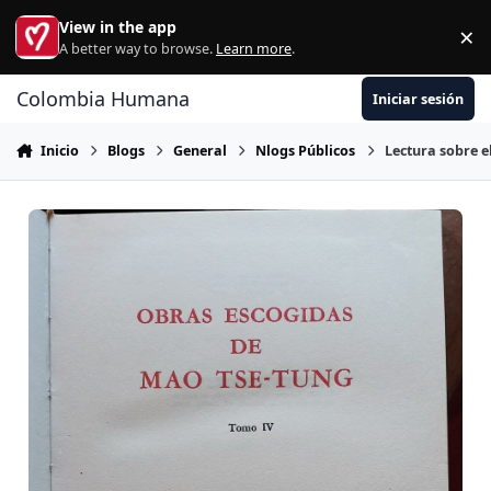
Ir al contenido
View in the app
×
Di
A better way to browse.
Learn more
.
Colombia Humana
Iniciar sesión
Inicio
Blogs
General
Nlogs Públicos
Lectura sobre e