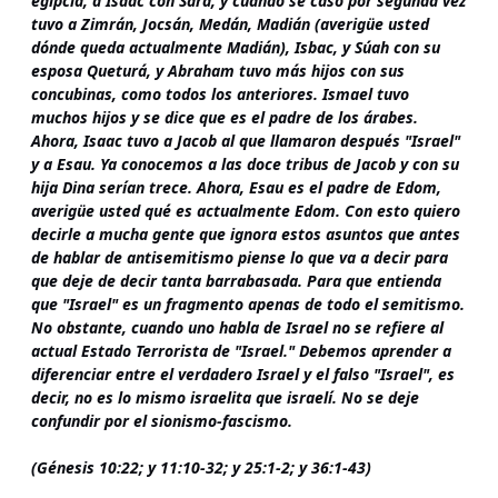
egipcia, a Isaac con Sara, y cuando se casó por segunda vez
tuvo a Zimrán, Jocsán, Medán, Madián (averigüe usted
dónde queda actualmente Madián), Isbac, y Súah con su
esposa Queturá, y Abraham tuvo más hijos con sus
concubinas, como todos los anteriores. Ismael tuvo
muchos hijos y se dice que es el padre de los árabes.
Ahora, Isaac tuvo a Jacob al que llamaron después "Israel"
y a Esau. Ya conocemos a las doce tribus de Jacob y con su
hija Dina serían trece. Ahora, Esau es el padre de Edom,
averigüe usted qué es actualmente Edom. Con esto quiero
decirle a mucha gente que ignora estos asuntos que antes
de hablar de antisemitismo piense lo que va a decir para
que deje de decir tanta barrabasada. Para que entienda
que "Israel" es un fragmento apenas de todo el semitismo.
No obstante, cuando uno habla de Israel no se refiere al
actual Estado Terrorista de "Israel." Debemos aprender a
diferenciar entre el verdadero Israel y el falso "Israel", es
decir, no es lo mismo israelita que israelí. No se deje
confundir por el sionismo-fascismo.
(Génesis 10:22; y 11:10-32; y 25:1-2; y 36:1-43)