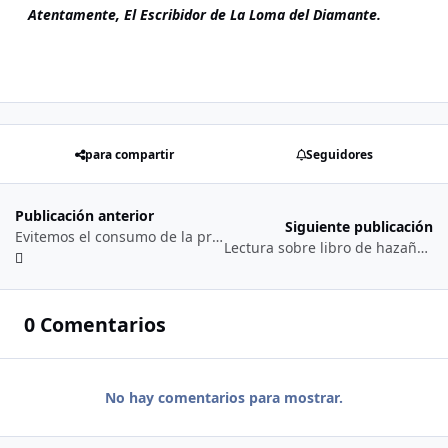
Atentamente, El Escribidor de La Loma del Diamante.
para compartir
Seguidores
Publicación anterior
Siguiente publicación
Evitemos el consumo de la propaganda del mundo y su falsa realización… (18/07/2’024)
Lectura sobre libro de hazañas de Juan Facundo Quiroga, Argentino gaucho… (10/08/2’024)
0 Comentarios
No hay comentarios para mostrar.