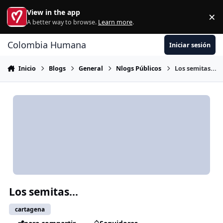
Ir al contenido
View in the app
×
Di
A better way to browse.
Learn more
.
Colombia Humana
Iniciar sesión
Inicio
Blogs
General
Nlogs Públicos
Los semitas...
Los semitas...
cartagena