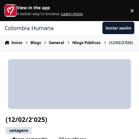
Ir al contenido
View in the app
×
Di
A better way to browse.
Learn more
.
Colombia Humana
Iniciar sesión
Inicio
Blogs
General
Nlogs Públicos
(12/02/2'025)
(12/02/2'025)
cartagena