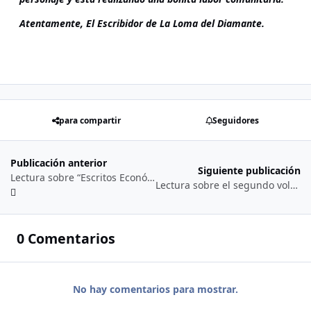
Atentamente, El Escribidor de La Loma del Diamante.
para compartir
Seguidores
Publicación anterior
Siguiente publicación
Lectura sobre “Escritos Económicos de Rafael Wenceslao Núñez-Moledo” volumen I… (01/02/2’025)
Lectura sobre el segundo volumen del libro de los escritos económicos del expresidente y poeta cartagenero Rafael Wenceslao Núñez-Moledo (Cartagena 1’825 – Cartagena 1’894)… (07/03/2’025)
0 Comentarios
No hay comentarios para mostrar.