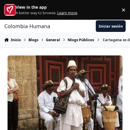
Ir al contenido
View in the app
×
Di
A better way to browse.
Learn more
.
Colombia Humana
Iniciar sesión
Inicio
Blogs
General
Nlogs Públicos
Cartagena es d