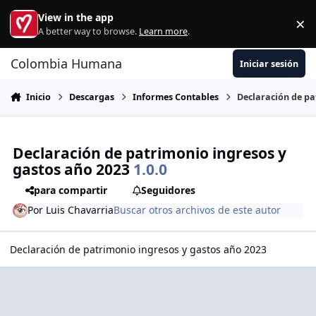
Ir al contenido
View in the app
×
Di
A better way to browse.
Learn more
.
Colombia Humana
Iniciar sesión
Inicio
Descargas
Informes Contables
Declaración de pa
Declaración de patrimonio ingresos y
gastos año 2023
1.0.0
para compartir
Seguidores
Por
Luis Chavarria
Buscar otros archivos de este autor
Declaración de patrimonio ingresos y gastos año 2023