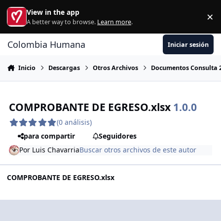
Ir al contenido
View in the app
×
Di
A better way to browse.
Learn more
.
Colombia Humana
Iniciar sesión
Inicio
Descargas
Otros Archivos
Documentos Consulta 2
COMPROBANTE DE EGRESO.xlsx
1.0.0
(0 análisis)
para compartir
Seguidores
Por
Luis Chavarria
Buscar otros archivos de este autor
COMPROBANTE DE EGRESO.xlsx