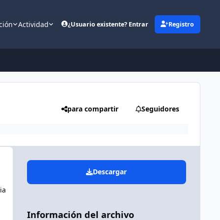
ción
Actividad
¿Usuario existente? Entrar
Registro
(opens in new tab)
para compartir
Seguidores
Descargar
ia
Información del archivo