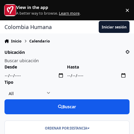
Ir al contenido
View in the app
×
Di
A better way to browse.
Learn more
.
Colombia Humana
Iniciar sesión
Inicio
Calendario
Ubicación
Desde
Hasta
Tipo
Buscar
ORDENAR POR:
DISTANCIA