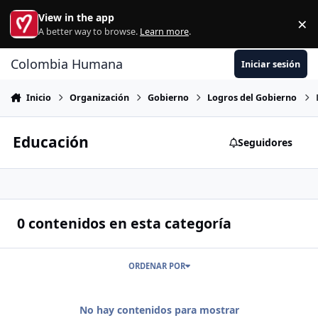
Ir al contenido
View in the app
×
Di
A better way to browse.
Learn more
.
Colombia Humana
Iniciar sesión
Inicio
Organización
Gobierno
Logros del Gobierno
Educación
Seguidores
0 contenidos en esta categoría
ORDENAR POR
No hay contenidos para mostrar