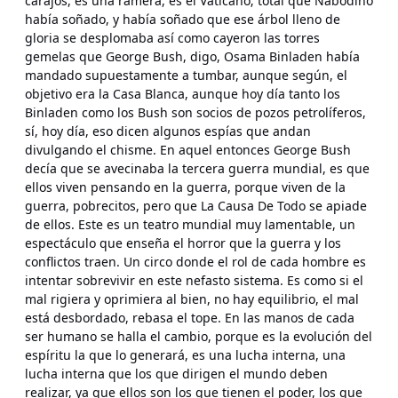
carajos, es una ramera, es el Vaticano; total que Nabodino
había soñado, y había soñado que ese árbol lleno de
gloria se desplomaba así como cayeron las torres
gemelas que George Bush, digo, Osama Binladen había
mandado supuestamente a tumbar, aunque según, el
objetivo era la Casa Blanca, aunque hoy día tanto los
Binladen como los Bush son socios de pozos petrolíferos,
sí, hoy día, eso dicen algunos espías que andan
divulgando el chisme. En aquel entonces George Bush
decía que se avecinaba la tercera guerra mundial, es que
ellos viven pensando en la guerra, porque viven de la
guerra, pobrecitos, pero que La Causa De Todo se apiade
de ellos. Este es un teatro mundial muy lamentable, un
espectáculo que enseña el horror que la guerra y los
conflictos traen. Un circo donde el rol de cada hombre es
intentar sobrevivir en este nefasto sistema. Es como si el
mal rigiera y oprimiera al bien, no hay equilibrio, el mal
está desbordado, rebasa el tope. En las manos de cada
ser humano se halla el cambio, porque es la evolución del
espíritu la que lo generará, es una lucha interna, una
lucha interna que los que dirigen el mundo deben
realizar, ya que ellos son los que tienen el poder, los que