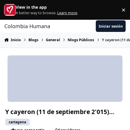
Ir al contenido
View in the app
×
Di
A better way to browse.
Learn more
.
Colombia Humana
Iniciar sesión
Inicio
Blogs
General
Nlogs Públicos
Y cayeron (11 de
Y cayeron (11 de septiembre 2'015)...
cartagena