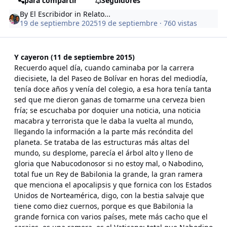
para compartir
Seguidores
By
El Escribidor
in
Relato...
19 de septiembre 2025
19 de septiembre
· 760 vistas
Y cayeron (11 de septiembre 2015)
Recuerdo aquel día, cuando caminaba por la carrera
diecisiete, la del Paseo de Bolívar en horas del mediodía,
tenía doce años y venía del colegio, a esa hora tenía tanta
sed que me dieron ganas de tomarme una cerveza bien
fría; se escuchaba por doquier una noticia, una noticia
macabra y terrorista que le daba la vuelta al mundo,
llegando la información a la parte más recóndita del
planeta. Se trataba de las estructuras más altas del
mundo, su desplome, parecía el árbol alto y lleno de
gloria que Nabucodonosor si no estoy mal, o Nabodino,
total fue un Rey de Babilonia la grande, la gran ramera
que menciona el apocalipsis y que fornica con los Estados
Unidos de Norteamérica, digo, con la bestia salvaje que
tiene como diez cuernos, porque es que Babilonia la
grande fornica con varios países, mete más cacho que el