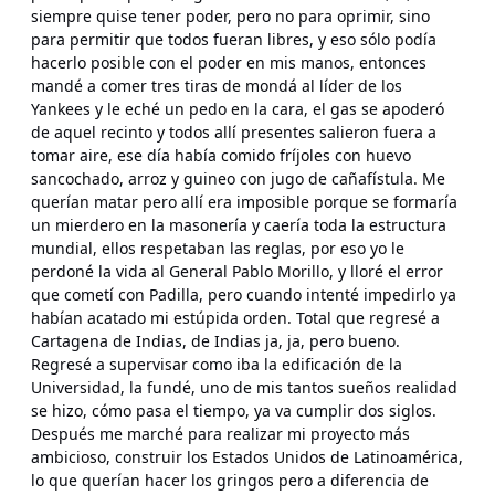
siempre quise tener poder, pero no para oprimir, sino
para permitir que todos fueran libres, y eso sólo podía
hacerlo posible con el poder en mis manos, entonces
mandé a comer tres tiras de mondá al líder de los
Yankees y le eché un pedo en la cara, el gas se apoderó
de aquel recinto y todos allí presentes salieron fuera a
tomar aire, ese día había comido fríjoles con huevo
sancochado, arroz y guineo con jugo de cañafístula. Me
querían matar pero allí era imposible porque se formaría
un mierdero en la masonería y caería toda la estructura
mundial, ellos respetaban las reglas, por eso yo le
perdoné la vida al General Pablo Morillo, y lloré el error
que cometí con Padilla, pero cuando intenté impedirlo ya
habían acatado mi estúpida orden. Total que regresé a
Cartagena de Indias, de Indias ja, ja, pero bueno.
Regresé a supervisar como iba la edificación de la
Universidad, la fundé, uno de mis tantos sueños realidad
se hizo, cómo pasa el tiempo, ya va cumplir dos siglos.
Después me marché para realizar mi proyecto más
ambicioso, construir los Estados Unidos de Latinoamérica,
lo que querían hacer los gringos pero a diferencia de