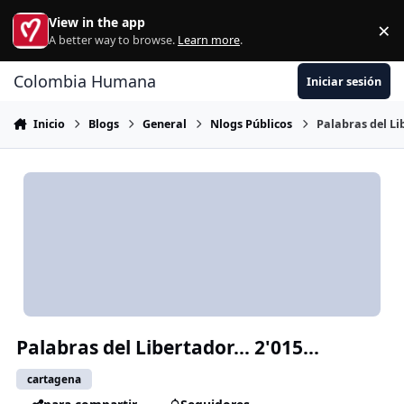
Ir al contenido
View in the app
×
Di
A better way to browse.
Learn more
.
Colombia Humana
Iniciar sesión
Inicio
Blogs
General
Nlogs Públicos
Palabras del Lib
Palabras del Libertador... 2'015...
cartagena