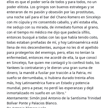
ellos es que el poder sería de todos y para todos, no un
poder elitista. Los gringos son buenos estrategas y se
enteraron de mi pasión y obsesión por las prostitutas,
una noche salí para el bar del Chano Romero en Sincelejo
con mi cúpula y mi consentido caballo, y ahí estaba ella,
me sedujo con su mirada, de inmediato fuimos al grano,
con el tiempo mi médico me dijo que padecía sífilis,
entonces busqué a todas con las que había tenido coito,
todas estaban preñadas de mí, y hoy Latinoamérica está
llena de mis descendientes, aunque no les di el apellido
para protegerlos del enemigo, pero, ellas no tenían la
enfermedad, entonces me acordé de ella, la que conocí
en Sincelejo, fue quien me contagió y lo confesó todo, los
Yankees la contrataron y le dieron una gran suma de
dinero, la mandé a fusilar por traición a la Patria, mi
sueño se derrumbaba, si hubiera durado treinta años
más, hoy Latinoamérica fuera un Estado y potencia
mundial, pero a pesar, no perdí las esperanzas y dejé
inmortalizado mi sueño en un libro."
Atentamente: Simón José Antonio de la Santísima Trinidad
Bolívar Ponte y Palacios Blanco.