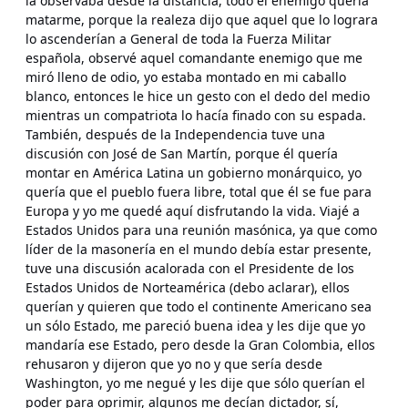
la observaba desde la distancia, todo el enemigo quería
matarme, porque la realeza dijo que aquel que lo lograra
lo ascenderían a General de toda la Fuerza Militar
española, observé aquel comandante enemigo que me
miró lleno de odio, yo estaba montado en mi caballo
blanco, entonces le hice un gesto con el dedo del medio
mientras un compatriota lo hacía finado con su espada.
También, después de la Independencia tuve una
discusión con José de San Martín, porque él quería
montar en América Latina un gobierno monárquico, yo
quería que el pueblo fuera libre, total que él se fue para
Europa y yo me quedé aquí disfrutando la vida. Viajé a
Estados Unidos para una reunión masónica, ya que como
líder de la masonería en el mundo debía estar presente,
tuve una discusión acalorada con el Presidente de los
Estados Unidos de Norteamérica (debo aclarar), ellos
querían y quieren que todo el continente Americano sea
un sólo Estado, me pareció buena idea y les dije que yo
mandaría ese Estado, pero desde la Gran Colombia, ellos
rehusaron y dijeron que yo no y que sería desde
Washington, yo me negué y les dije que sólo querían el
poder para oprimir, algunos me decían dictador, sí,