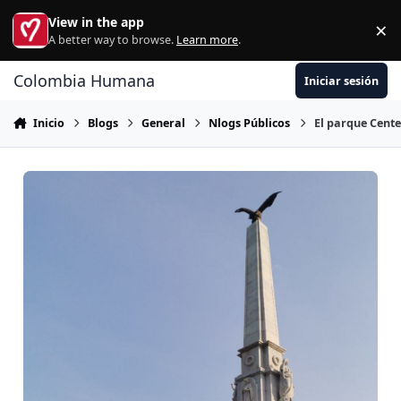
Ir al contenido
View in the app
×
Di
A better way to browse.
Learn more
.
Colombia Humana
Iniciar sesión
Inicio
Blogs
General
Nlogs Públicos
El parque Cente