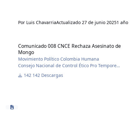
Por
Luis Chavarria
Actualizado
27 de junio 2025
1 año
Comunicado 008 CNCE Rechaza Asesinato de Mongo
Comunicado 008 CNCE Rechaza Asesinato de
Mongo
Movimiento Político Colombia Humana
Consejo Nacional de Control Ético Pro Tempore
COMUNICADO CNCEPRO 008 del 10 de marzo de 2025
142 Descargas
Compañero Mongo, Hasta Siempre
El Consejo Nacional de Control Ético del Movimiento
Político Colombia Humana condena con firmeza el
asesinato de nuestro compañero Jaime Gallego
"Mongo. Este trágico hecho enluta no solo a su familia
y seres queridos, sino también a toda la comunidad
de mineros y campesinos en el Nordeste Antioqueño.
Jaime es y será un referente de valentía y compromiso
que siempre alzó la voz por los mineros ancestrales de