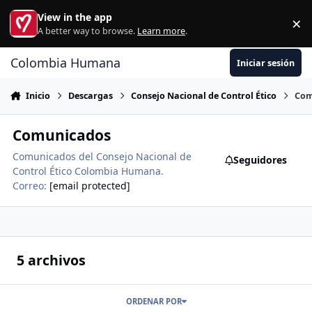
Ir al contenido
View in the app
×
Di
A better way to browse.
Learn more
.
Colombia Humana
Iniciar sesión
Inicio
Descargas
Consejo Nacional de Control Ético
Com
Comunicados
Comunicados del Consejo Nacional de
Seguidores
Control Ético Colombia Humana.
Correo:
[email protected]
5 archivos
ORDENAR POR