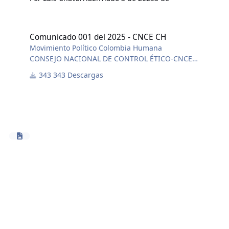
Comunicado 001 del 2025 - CNCE CH
Comunicado 001 del 2025 - CNCE CH
Movimiento Político Colombia Humana
CONSEJO NACIONAL DE CONTROL ÉTICO-CNCE
Apreciadas y apreciados militantes. El Consejo
343 Descargas
Nacional de Control Ético-CNCE del Movimiento Político
Colombia Humana, nos permitimos comunicar que
asumiremos de aquí en adelante el estudio e impulso
procesal de todos los casos disciplinarios.
DESCARGAR COMUNICADO