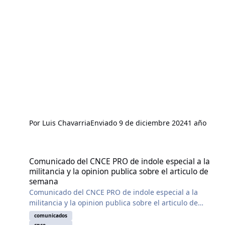
intelectuales, sean identificados y llevados ante la
justicia.
Mongo, tu legado seguirá presente en la lucha de
quienes sueñan con una Colombia justa y en paz.
Compañero Mongo, Hasta Siempre
Por
Luis Chavarria
Enviado
9 de diciembre 2024
1 año
Comunicado del CNCE PRO de indole especial a la militancia y la o
Comunicado del CNCE PRO de indole especial a la
militancia y la opinion publica sobre el articulo de
semana
Comunicado del CNCE PRO de indole especial a la
militancia y la opinion publica sobre el articulo de
semana.-
comunicados
cnce