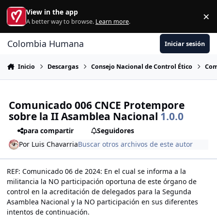
Ir al contenido
View in the app
×
Di
A better way to browse.
Learn more
.
Colombia Humana
Iniciar sesión
Inicio
Descargas
Consejo Nacional de Control Ético
Com
Comunicado 006 CNCE Protempore
sobre la II Asamblea Nacional
1.0.0
para compartir
Seguidores
Por
Luis Chavarria
Buscar otros archivos de este autor
REF: Comunicado 06 de 2024: En el cual se informa a la
militancia la NO participación oportuna de este órgano de
control en la acreditación de delegados para la Segunda
Asamblea Nacional y la NO participación en sus diferentes
intentos de continuación.