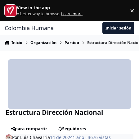
Ir al contenido
View in the app
×
Di
A better way to browse.
Learn more
.
Colombia Humana
Iniciar sesión
Inicio
Organización
Partido
Estructura Dirección Nacio
Estructura Dirección Nacional
para compartir
Seguidores
Por
Luis Chavarria
14 de 2024
1 año
· 3676 vistas