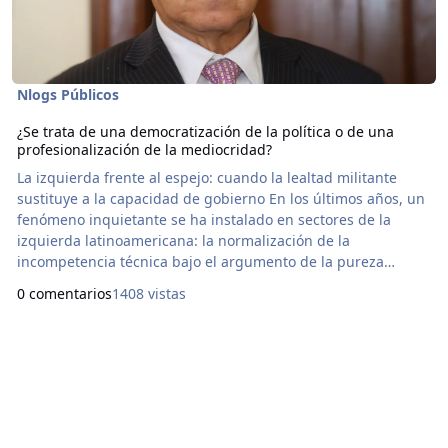
Nlogs Públicos
¿Se trata de una democratización de la política o de una
profesionalización de la mediocridad?
La izquierda frente al espejo: cuando la lealtad militante
sustituye a la capacidad de gobierno En los últimos años, un
fenómeno inquietante se ha instalado en sectores de la
izquierda latinoamericana: la normalización de la
incompetencia técnica bajo el argumento de la pureza
militante. Mientras la derecha históricamente ha colocado en
0 comentarios
1408 vistas
cargos clave a figuras sin méritos académicos pero con
capital económico o familiar (los Macri, Bolsonaro o los hijos
de la oligarquía), ciertos sectores progr