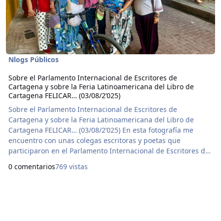
Nlogs Públicos
Sobre el Parlamento Internacional de Escritores de
Cartagena y sobre la Feria Latinoamericana del Libro de
Cartagena FELICAR… (03/08/2’025)
Sobre el Parlamento Internacional de Escritores de
Cartagena y sobre la Feria Latinoamericana del Libro de
Cartagena FELICAR… (03/08/2’025) En esta fotografía me
encuentro con unas colegas escritoras y poetas que
participaron en el Parlamento Internacional de Escritores de
Cartagena y también en la Feria Latinoamericana del Libro
0 comentarios
769 vistas
de Cartagena, como también otros colegas. Este año el
Parlamento estuvo mejor, claro está, en comparación a los
años en que he estado yendo como espectador, igualmente