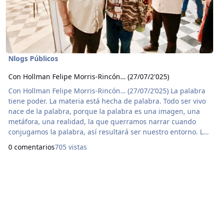
Nlogs Públicos
Con Hollman Felipe Morris-Rincón… (27/07/2'025)
Con Hollman Felipe Morris-Rincón… (27/07/2’025) La palabra
tiene poder. La materia está hecha de palabra. Todo ser vivo
nace de la palabra, porque la palabra es una imagen, una
metáfora, una realidad, la que querramos narrar cuando
conjugamos la palabra, así resultará ser nuestro entorno. La
palabra es subjetiva, y cuando la palabra se alumbra o se
0 comentarios
705 vistas
pare, entonces se hace objetiva. De acuerdo a como
utilicemos la palabra será la construcción de nuestro
alrededor. En nuestro sistema de mundo la pa