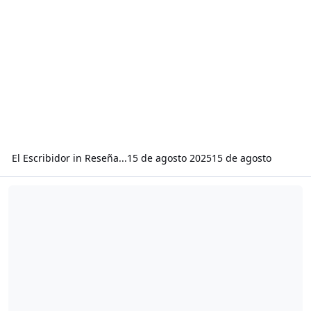
El Escribidor
in
Reseña...
15 de agosto 2025
15 de agosto
Read more about Neutralizar a la gente peligrosa...