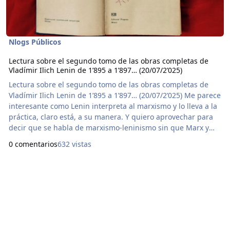
Nlogs Públicos
Lectura sobre el segundo tomo de las obras completas de
Vladímir Ilich Lenin de 1’895 a 1’897… (20/07/2’025)
Lectura sobre el segundo tomo de las obras completas de
Vladímir Ilich Lenin de 1’895 a 1’897… (20/07/2’025) Me parece
interesante como Lenin interpreta al marxismo y lo lleva a la
práctica, claro está, a su manera. Y quiero aprovechar para
decir que se habla de marxismo-leninismo sin que Marx y
Lenin tengan la culpa de eso, y se excluya aunque sin mala
0 comentarios
632 vistas
intención de alguna manera a Federico Engels y no se diga
“engelsismo.” Si bien, Federico Engels hizo un gran aporte al
marxismo, y antes de mor