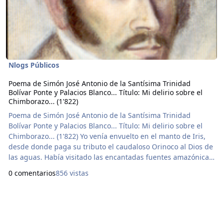
Nlogs Públicos
Poema de Simón José Antonio de la Santísima Trinidad
Bolívar Ponte y Palacios Blanco... Título: Mi delirio sobre el
Chimborazo... (1'822)
Poema de Simón José Antonio de la Santísima Trinidad
Bolívar Ponte y Palacios Blanco... Título: Mi delirio sobre el
Chimborazo... (1'822) Yo venía envuelto en el manto de Iris,
desde donde paga su tributo el caudaloso Orinoco al Dios de
las aguas. Había visitado las encantadas fuentes amazónicas,
y quise subir al atalaya del Universo. Busqué las huellas de
0 comentarios
856 vistas
La Condamine y de Humboldt; seguílas audaz, nada me
detuvo; llegué a la región glacial, el éter sofocaba mi aliento.
Ninguna planta humana ha