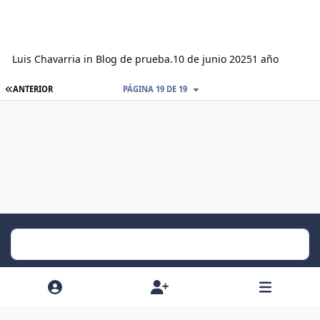
Luis Chavarria
in
Blog de prueba.
10 de junio 2025
1 año
ANTERIOR
PÁGINA 19 DE 19
Light Mode
Dark Mode
System Preference
f
x
i
y
a
n
o
Idiomas
Política de Privacidad
Cookies