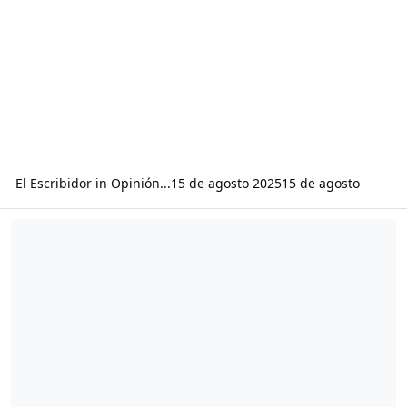
El Escribidor
in
Opinión...
15 de agosto 2025
15 de agosto
Read more about La via de la juventud en la politica.