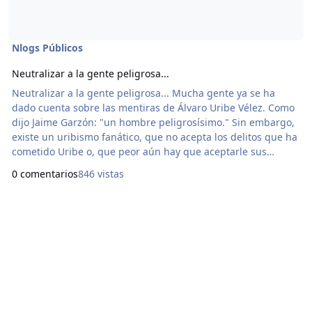
Nlogs Públicos
Neutralizar a la gente peligrosa...
Neutralizar a la gente peligrosa... Mucha gente ya se ha
dado cuenta sobre las mentiras de Álvaro Uribe Vélez. Como
dijo Jaime Garzón: "un hombre peligrosísimo." Sin embargo,
existe un uribismo fanático, que no acepta los delitos que ha
cometido Uribe o, que peor aún hay que aceptarle sus
delitos porque se trata de Uribe, hasta allá llega la locura de
0 comentarios
846 vistas
la gente. Dicen que Petro ha llevado al país al desastre, sí,
porque desastre para ellos es que les decomisen cientos de
toneladas de cocaína, des