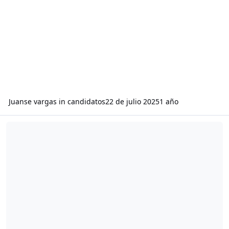
Juanse vargas
in
candidatos
22 de julio 2025
1 año
Read more about Blog de prueba