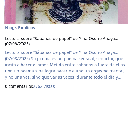
Nlogs Públicos
Lectura sobre “Sábanas de papel” de Yina Osorio Anaya…
(07/08/2’025)
Lectura sobre “Sábanas de papel” de Yina Osorio Anaya…
(07/08/2’025) Su poema es un poema sensual, seductor, que
incita a hacer el amor. Metido entre sábanas o fuera de ellas.
Con un poema Yina logra hacerle a uno un orgasmo mental,
y no una vez, sino que varias veces, durante todo el día y
toda la noche, por eso vale la pena releerlo para volver a
0 comentarios
2762 vistas
sentir esa sensación cerebral una y otra vez, le hace a uno
imaginar cosas que estremecen. Eso me recuerda, o me hace
repensar, cuando con ilustres a