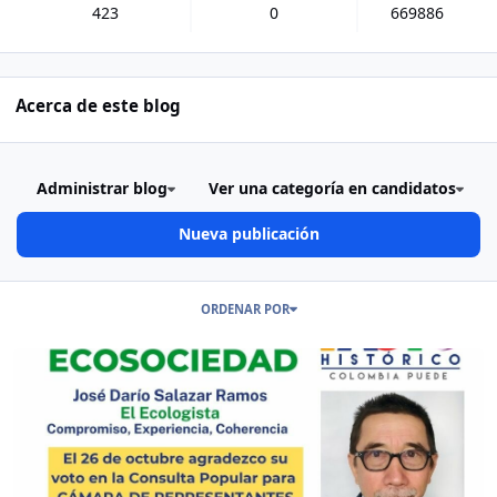
423
0
669886
Acerca de este blog
Administrar blog
Ver una categoría en candidatos
Nueva publicación
Publicaciones en este Blog
ORDENAR POR
Read more about EcoSociedad Cámara por Bogotá Jose Darío Salaza