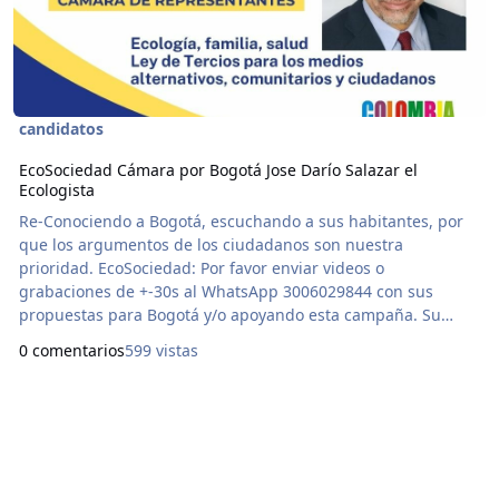
candidatos
EcoSociedad Cámara por Bogotá Jose Darío Salazar el
Ecologista
Re-Conociendo a Bogotá, escuchando a sus habitantes, por
que los argumentos de los ciudadanos son nuestra
prioridad. EcoSociedad: Por favor enviar videos o
grabaciones de +-30s al WhatsApp 3006029844 con sus
propuestas para Bogotá y/o apoyando esta campaña. Su
referencia con familiares y amigos de Bogotá o que vivan
0 comentarios
599 vistas
aquí, es la clave para ganar todos. Consulta Popular 26-10-
2025 Congreso Histórico. Cámara por Bogotá. Dario Salazar,
El Ecologista. Gracias! Más Información en:
https://sxxi.net/202