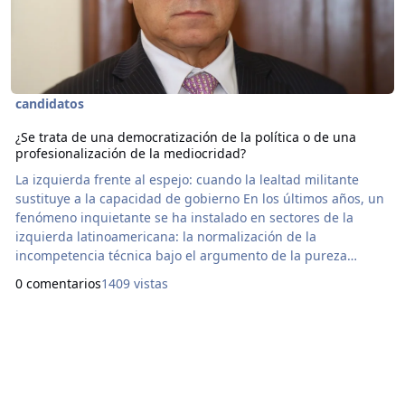
candidatos
¿Se trata de una democratización de la política o de una
profesionalización de la mediocridad?
La izquierda frente al espejo: cuando la lealtad militante
sustituye a la capacidad de gobierno En los últimos años, un
fenómeno inquietante se ha instalado en sectores de la
izquierda latinoamericana: la normalización de la
incompetencia técnica bajo el argumento de la pureza
militante. Mientras la derecha históricamente ha colocado en
0 comentarios
1409 vistas
cargos clave a figuras sin méritos académicos pero con
capital económico o familiar (los Macri, Bolsonaro o los hijos
de la oligarquía), ciertos sectores progr