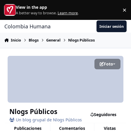
Ir al contenido
View in the app
×
Di
A better way to browse.
Learn more
.
Colombia Humana
Iniciar sesión
Inicio
Blogs
General
Nlogs Públicos
Foto
Nlogs Públicos
Seguidores
Un blog grupal de Nlogs Públicos
publicaciones
comentarios
vistas