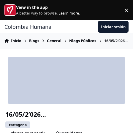
Ir al contenido
View in the app
×
Di
A better way to browse.
Learn more
.
Colombia Humana
Iniciar sesión
Inicio
Blogs
General
Nlogs Públicos
16/05/2’026…
16/05/2’026…
cartagena