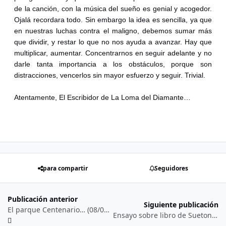
de la canción, con la música del sueño es genial y acogedor.
Ojalá recordara todo. Sin embargo la idea es sencilla, ya que
en nuestras luchas contra el maligno, debemos sumar más
que dividir, y restar lo que no nos ayuda a avanzar. Hay que
multiplicar, aumentar. Concentrarnos en seguir adelante y no
darle tanta importancia a los obstáculos, porque son
distracciones, vencerlos sin mayor esfuerzo y seguir. Trivial.
Atentamente, El Escribidor de La Loma del Diamante…
para compartir
Seguidores
Publicación anterior
Siguiente publicación
El parque Centenario… (08/05/2’026)
Ensayo sobre libro de Suetonio de las “Vidas de los doce césares”… (25/05/2’026)…