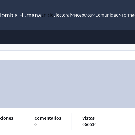
lombia Humana
Inicio
Electoral
Nosotros
Comunidad
Forma
aciones
comentarios
vistas
0
666634