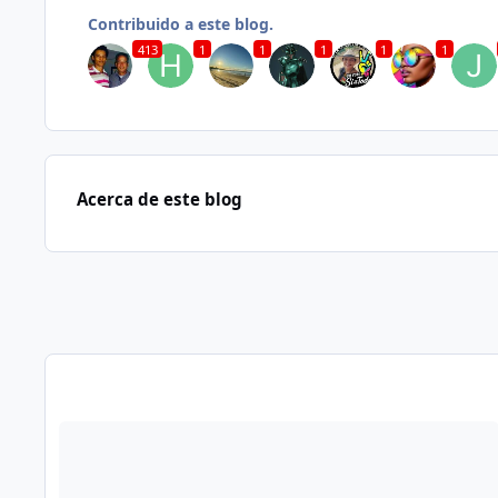
Contribuido a este blog.
413
1
1
1
1
1
Acerca de este blog
Publicaciones en este Blog
Read more about Israel ya no existe… (25/09/2’024)