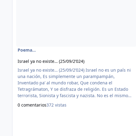
Poema...
Israel ya no existe… (25/09/2’024)
Israel ya no existe… (25/09/2’024) Israel no es un país ni
una nación, Es simplemente un parampampán,
Inventado pa’ al mundo robar, Que condena el
Tetragrámaton, Y se disfraza de religión. Es un Estado
terrorista, Sionista y fascista y nazista. No es el mismo
Israel de La Biblia, Son impostores con sevicia, Son
0 comentarios
372 vistas
israelíes y no israelitas. Israel es asunto celestial, Israel
ya no es algo terrenal. Sion es un asunto espiritual, Y ya
no es ninguna montaña, Quienes crean que sí ellos lo
engañan. S