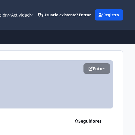
ción
Actividad
¿Usuario existente? Entrar
Registro
(opens in new tab)
Foto
Seguidores