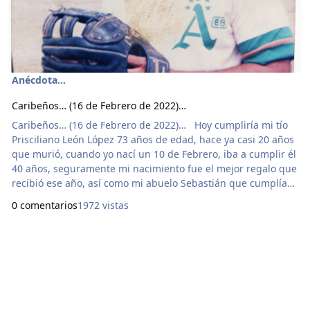
Anécdota...
Caribeños… (16 de Febrero de 2022)…
Caribeños… (16 de Febrero de 2022)… Hoy cumpliría mi tío
Prisciliano León López 73 años de edad, hace ya casi 20 años
que murió, cuando yo nací un 10 de Febrero, iba a cumplir él
40 años, seguramente mi nacimiento fue el mejor regalo que
recibió ese año, así como mi abuelo Sebastián que cumplía
también los 25 de febreros. Era un líder en la familia, así
0 comentarios
1972 vistas
como también lideraba el deporte local como el softbol,
trabajaba en la Electrificadora de Bolívar, de hecho, ahí en la
fotografía se pued