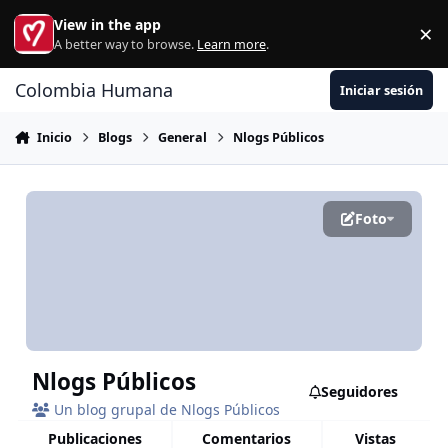
Ir al contenido
View in the app
×
Di
A better way to browse.
Learn more
.
Colombia Humana
Iniciar sesión
Inicio
Blogs
General
Nlogs Públicos
Foto
Nlogs Públicos
Seguidores
Un blog grupal de Nlogs Públicos
publicaciones
comentarios
vistas