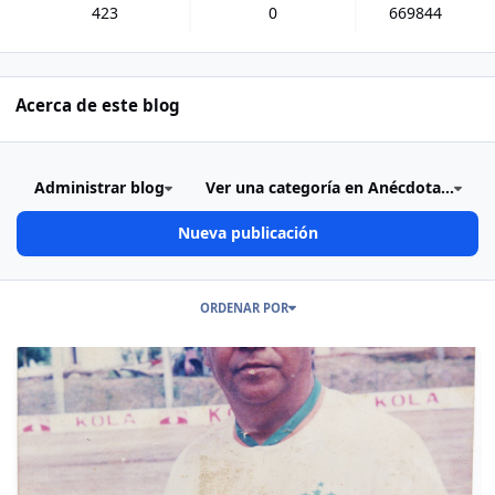
423
0
669844
Acerca de este blog
Administrar blog
Ver una categoría en Anécdota...
Nueva publicación
Publicaciones en este Blog
ORDENAR POR
Read more about Caribeños… (16 de Febrero de 2022)…