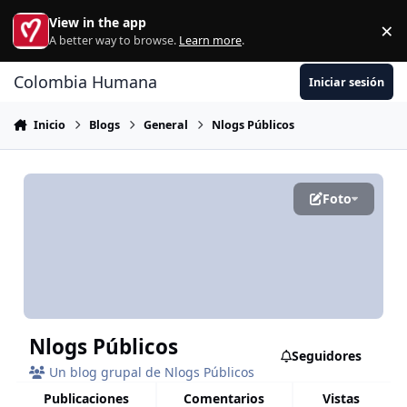
Ir al contenido
View in the app
×
Di
A better way to browse.
Learn more
.
Colombia Humana
Iniciar sesión
Inicio
Blogs
General
Nlogs Públicos
Foto
Nlogs Públicos
Seguidores
Un blog grupal de Nlogs Públicos
publicaciones
comentarios
vistas