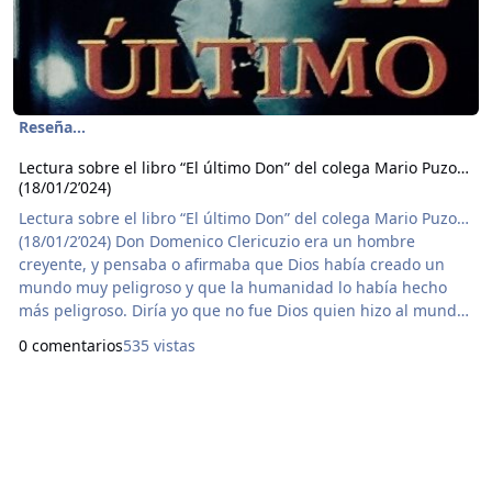
Reseña...
Lectura sobre el libro “El último Don” del colega Mario Puzo…
(18/01/2’024)
Lectura sobre el libro “El último Don” del colega Mario Puzo…
(18/01/2’024) Don Domenico Clericuzio era un hombre
creyente, y pensaba o afirmaba que Dios había creado un
mundo muy peligroso y que la humanidad lo había hecho
más peligroso. Diría yo que no fue Dios quien hizo al mundo
peligroso, si bien, uno lee la leyenda bíblica y observa que la
0 comentarios
535 vistas
intención de Dios era hacer del mundo un paraíso, para que
todos viviéramos con el sentido de la Justicia, en fraternidad
y hermandad, sin ninguna