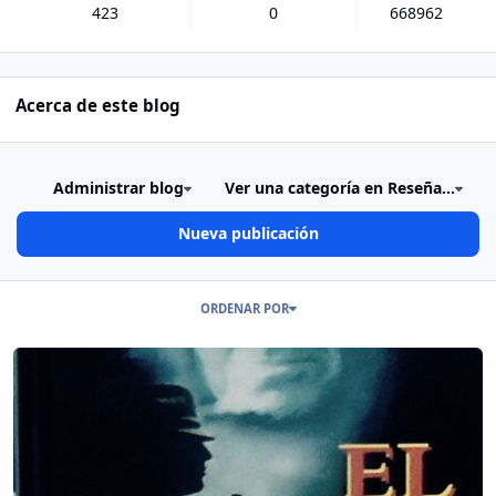
423
0
668962
Acerca de este blog
Administrar blog
Ver una categoría en Reseña...
Nueva publicación
Publicaciones en este Blog
ORDENAR POR
Read more about Lectura sobre el libro “El último Don” del colega 