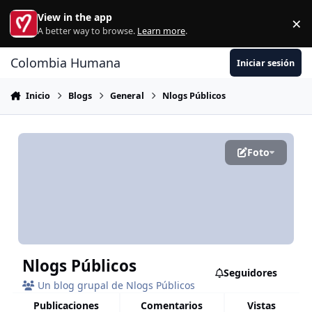
Ir al contenido
View in the app
×
Di
A better way to browse.
Learn more
.
Colombia Humana
Iniciar sesión
Inicio
Blogs
General
Nlogs Públicos
Foto
Nlogs Públicos
Seguidores
Un blog grupal de Nlogs Públicos
publicaciones
comentarios
vistas