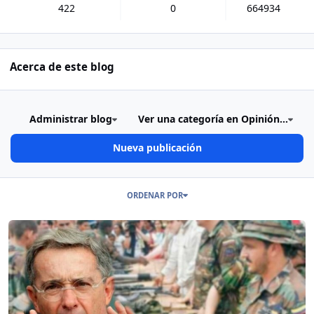
422
0
664934
Acerca de este blog
Administrar blog
Ver una categoría en Opinión...
Nueva publicación
Publicaciones en este Blog
ORDENAR POR
Read more about ¿CUÁL GRUPO ARMADO ILEGAL MATÓ MÁS GENTE: 