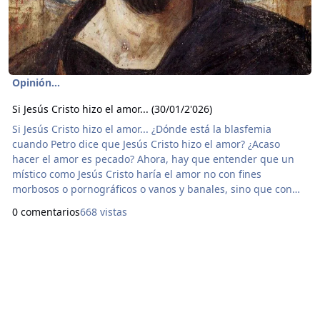
Opinión...
Si Jesús Cristo hizo el amor... (30/01/2'026)
Si Jesús Cristo hizo el amor... ¿Dónde está la blasfemia
cuando Petro dice que Jesús Cristo hizo el amor? ¿Acaso
hacer el amor es pecado? Ahora, hay que entender que un
místico como Jesús Cristo haría el amor no con fines
morbosos o pornográficos o vanos y banales, sino que con
amor, como lo dice el mismo significado de la palabra. Hacer
0 comentarios
668 vistas
el amor es un ejercicio para trascender el espíritu alterando
las sensaciones del cuerpo y así descubrir asuntos de la
existencia. Y lo que más sentido le da h