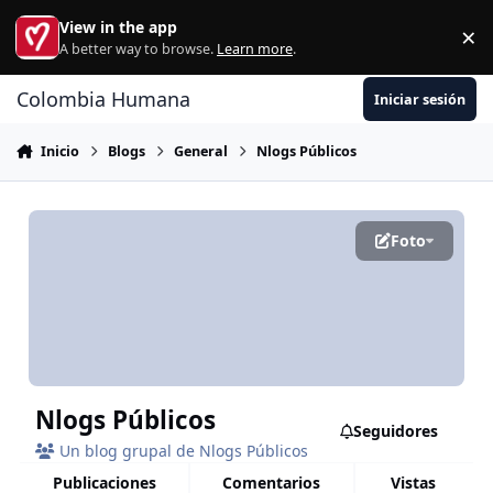
Ir al contenido
View in the app
×
Di
A better way to browse.
Learn more
.
Colombia Humana
Iniciar sesión
Inicio
Blogs
General
Nlogs Públicos
Foto
Nlogs Públicos
Seguidores
Un blog grupal de Nlogs Públicos
publicaciones
comentarios
vistas