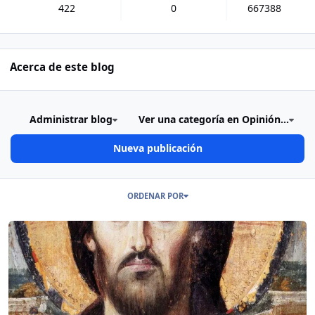
422
0
667388
Acerca de este blog
Administrar blog
Ver una categoría en Opinión...
Nueva publicación
Publicaciones en este Blog
ORDENAR POR
Read more about Si Jesús Cristo hizo el amor... (30/01/2'026)