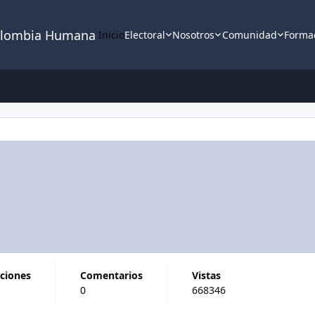
lombia Humana
Inicio
Electoral
Nosotros
Comunidad
Forma
aciones
comentarios
vistas
0
668346