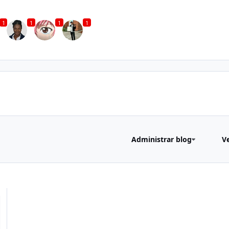
1
1
1
1
Administrar blog
V