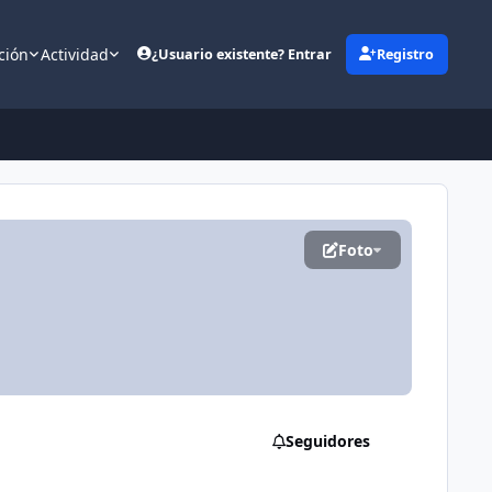
ción
Actividad
¿Usuario existente? Entrar
Registro
(opens in new tab)
Foto
Seguidores