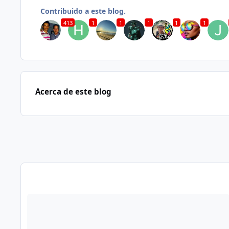
Contribuido a este blog.
413
1
1
1
1
1
Acerca de este blog
Publicaciones en este Blog
Read more about Cuento: La Fábrica...