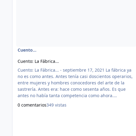
Cuento...
Cuento: La Fábrica...
Cuento: La Fábrica... - septiembre 17, 2021 La fábrica ya
no es como antes. Antes tenía casi doscientos operarios,
entre mujeres y hombres conocedores del arte de la
sastrería. Antes era: hace como sesenta años. Es que
antes no había tanta competencia como ahora.
Actualmente la fábrica parece un lugar del viejo oeste de
0 comentarios
349 vistas
los Esclavos Unidos. Las máquinas de coser están
oxidadas, hay que hacerles mantenimiento, no dejan de
ser una reliquia, porque como esas máquinas: no vienen
más. La fábrica