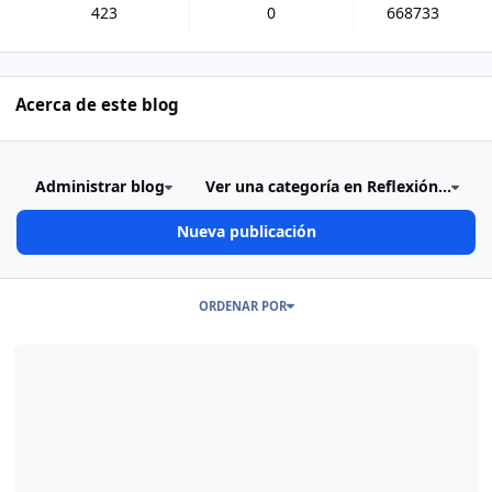
423
0
668733
Acerca de este blog
Administrar blog
Ver una categoría en Reflexión...
Nueva publicación
Publicaciones en este Blog
ORDENAR POR
Read more about Coincidencias... 2'015...