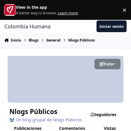
Ir al contenido
View in the app
×
Di
A better way to browse.
Learn more
.
Colombia Humana
Iniciar sesión
Inicio
Blogs
General
Nlogs Públicos
Foto
Nlogs Públicos
Seguidores
Un blog grupal de Nlogs Públicos
publicaciones
comentarios
vistas