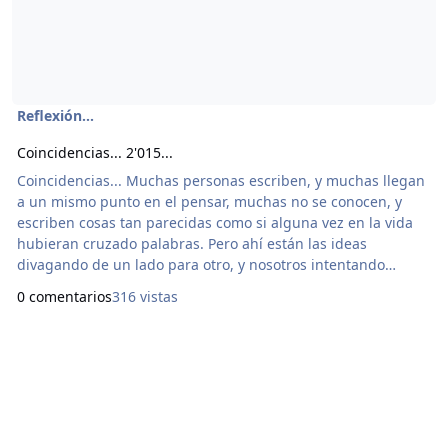
Reflexión...
Coincidencias... 2'015...
Coincidencias... Muchas personas escriben, y muchas llegan
a un mismo punto en el pensar, muchas no se conocen, y
escriben cosas tan parecidas como si alguna vez en la vida
hubieran cruzado palabras. Pero ahí están las ideas
divagando de un lado para otro, y nosotros intentando
alcanzarlas, atraerlas. Muchos compositores de distintos
0 comentarios
316 vistas
países han usado frases iguales, pero ninguno plagió al otro,
sino que la vida en ese sentido es como un axioma,
refiriéndome a las cosas de la vida diaria, muchas