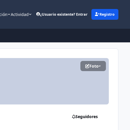
ción
Actividad
¿Usuario existente? Entrar
Registro
(opens in new tab)
Foto
Seguidores