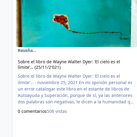
Reseña...
Sobre el libro de Wayne Walter Dyer: ‘El cielo es el
límite’… (25/11/2'021)
Sobre el libro de Wayne Walter Dyer: ‘El cielo es el
límite’… - noviembre 25, 2021 En mi opinión personal es
un error catalogar este libro en el estante de libros de
Autoayuda y Superación, porque de sí, ya las anteriores
dos palabras son negativas, le dicen a la humanidad que
necesita ayuda, y sí, la necesita, no para hacerla sentir
0 comentarios
506 vistas
más mal, sino para creer en sí misma y trascender
siendo o naciendo cada ser humano normal, para no
encasillar a nadie en discapacidades, porque cada quien
ti