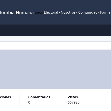
lombia Humana
Inicio
Electoral
Nosotros
Comunidad
Forma
aciones
comentarios
vistas
0
667985