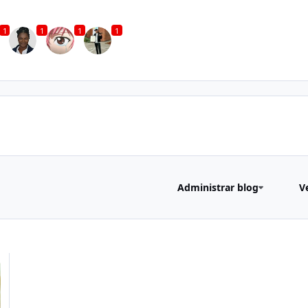
1
1
1
1
Administrar blog
V
o es el límite’… (25/11/2'021)