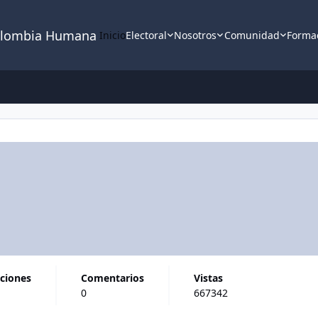
lombia Humana
Inicio
Electoral
Nosotros
Comunidad
Forma
aciones
comentarios
vistas
0
667342