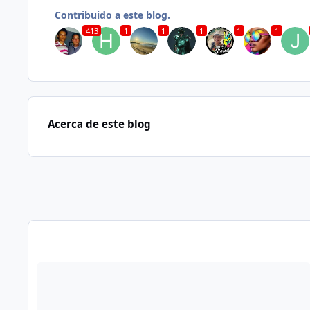
Contribuido a este blog.
413
1
1
1
1
1
Acerca de este blog
Publicaciones en este Blog
Read more about Mi imaginación... 2'015...