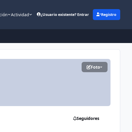
ción
Actividad
¿Usuario existente? Entrar
Registro
(opens in new tab)
Foto
Seguidores