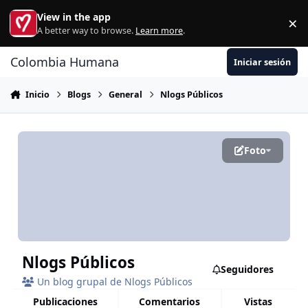
Ir al contenido
View in the app
×
Di
A better way to browse.
Learn more
.
Colombia Humana
Iniciar sesión
Inicio
Blogs
General
Nlogs Públicos
Foto
Nlogs Públicos
Seguidores
Un blog grupal de Nlogs Públicos
publicaciones
comentarios
vistas