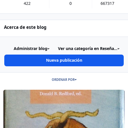
422
0
667317
Acerca de este blog
Administrar blog
Ver una categoría en Reseña...
Nueva publicación
Publicaciones en este Blog
ORDENAR POR
Read more about “Hablan los dioses (egipcios).” Sindéresis de la le