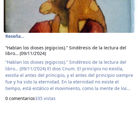
Reseña...
“Hablan los dioses (egipcios).” Sindéresis de la lectura del
libro… (09/11/2’024)
“Hablan los dioses (egipcios).” Sindéresis de la lectura del
libro… (09/11/2’024) El dios Cnum. El principio no existía,
existía el antes del principio, y el antes del principio siempre
fue y ha sido la eternidad. En la eternidad no existe el
tiempo, está estático el movimiento, como la mente de los
muertos que están en un sueño profundo, pesado como las
0 comentarios
335 vistas
pirámides, como la fuerza gravitacional, más oscura que la
noche, más oculta que la metafísica, es la presión de la
mística, hermética y com