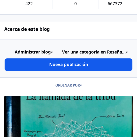
422
0
667372
Acerca de este blog
Administrar blog
Ver una categoría en Reseña...
Nueva publicación
Publicaciones en este Blog
ORDENAR POR
Read more about Lectura sobre la “llamada de la tribu” de Mario V