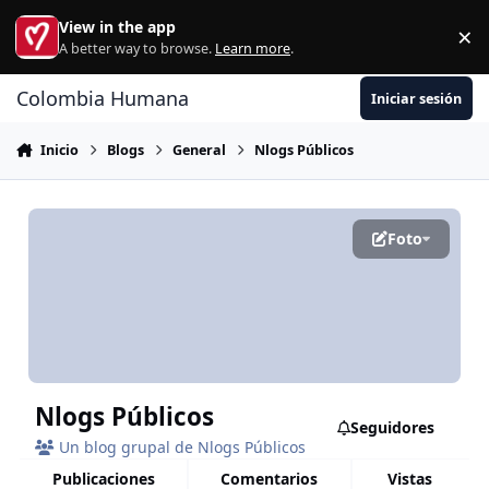
Ir al contenido
View in the app
×
Di
A better way to browse.
Learn more
.
Colombia Humana
Iniciar sesión
Inicio
Blogs
General
Nlogs Públicos
Foto
Nlogs Públicos
Seguidores
Un blog grupal de Nlogs Públicos
publicaciones
comentarios
vistas