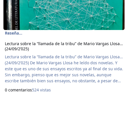
Reseña...
Lectura sobre la “llamada de la tribu” de Mario Vargas Llosa…
(24/09/2’025)
Lectura sobre la “llamada de la tribu” de Mario Vargas Llosa…
(24/09/2’025) De Mario Vargas Llosa he leído dos novelas. Y
este que es uno de sus ensayos escritos ya al final de su vida.
Sin embargo, pienso que es mejor sus novelas, aunque
escribe también bien sus ensayos, no obstante, a pesar de
que trata de no perder objetividad, la termina perdiendo en
0 comentarios
524 vistas
asuntos personales y sin ningún verdadero fundamento.
¿Qué tiene que ver con qué Sartre se dio cuenta de su
fealdad a la edad de sus diez añ