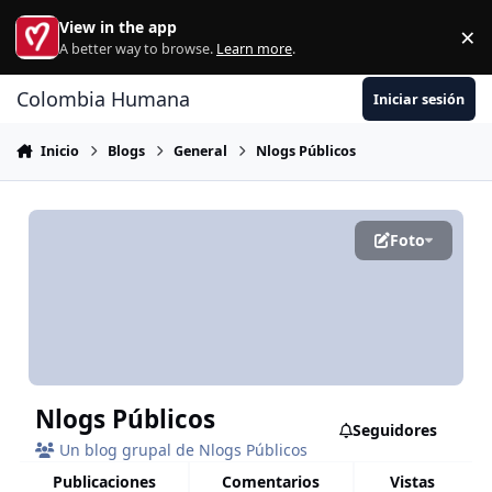
Ir al contenido
View in the app
×
Di
A better way to browse.
Learn more
.
Colombia Humana
Iniciar sesión
Inicio
Blogs
General
Nlogs Públicos
Foto
Nlogs Públicos
Seguidores
Un blog grupal de Nlogs Públicos
publicaciones
comentarios
vistas