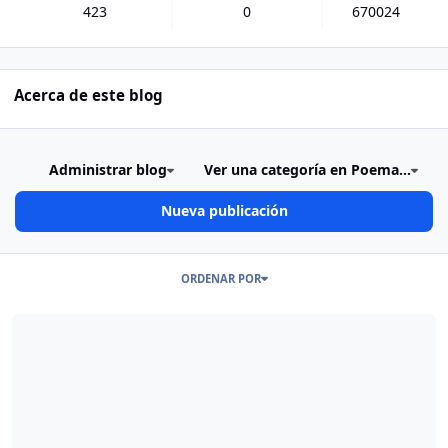
423
0
670024
Acerca de este blog
Administrar blog
Ver una categoría en Poema...
Nueva publicación
Publicaciones en este Blog
ORDENAR POR
Read more about Intimidad… 2'016...