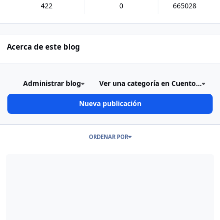
422
0
665028
Acerca de este blog
Administrar blog
Ver una categoría en Cuento...
Nueva publicación
Publicaciones en este Blog
ORDENAR POR
Read more about Cuento: El poder del enemigo… (julio 06, 2'021)