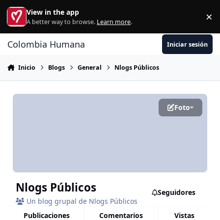
Ir al contenido
View in the app
×
Di
A better way to browse.
Learn more
.
Colombia Humana
Iniciar sesión
Inicio
Blogs
General
Nlogs Públicos
Foto
Nlogs Públicos
Seguidores
Un blog grupal de Nlogs Públicos
publicaciones
comentarios
vistas