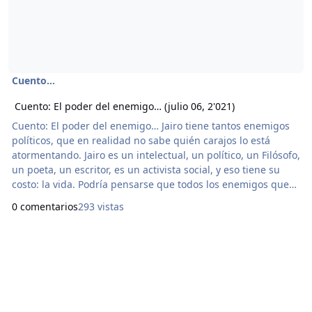
Cuento...
Cuento: El poder del enemigo… (julio 06, 2'021)
Cuento: El poder del enemigo… Jairo tiene tantos enemigos
políticos, que en realidad no sabe quién carajos lo está
atormentando. Jairo es un intelectual, un político, un Filósofo,
un poeta, un escritor, es un activista social, y eso tiene su
costo: la vida. Podría pensarse que todos los enemigos que
Jairo no conoce se hayan unido (hasta la misma Policía)
0 comentarios
293 vistas
contra Jairo para enseñarle que el poder es el poder. Quizá
reconozcan esos personajes que Jairo es inteligente, y que
entenderá todas las s