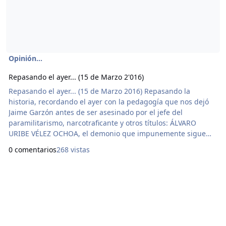
Opinión...
Repasando el ayer... (15 de Marzo 2'016)
Repasando el ayer... (15 de Marzo 2016) Repasando la
historia, recordando el ayer con la pedagogía que nos dejó
Jaime Garzón antes de ser asesinado por el jefe del
paramilitarismo, narcotraficante y otros títulos: ÁLVARO
URIBE VÉLEZ OCHOA, el demonio que impunemente sigue
como un pájaro libre por el país. Y seguimos en lo mismo y lo
0 comentarios
268 vistas
mismo y lo mismo, y el pueblo no despierta y sigue dormido
y dormido y dormido. Porque Jaime Garzón luchó sin
importar morir. Porque por una causa los luchadores mue