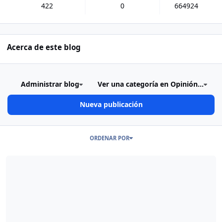
422
0
664924
Acerca de este blog
Administrar blog
Ver una categoría en Opinión...
Nueva publicación
Publicaciones en este Blog
ORDENAR POR
Read more about Repasando el ayer... (15 de Marzo 2'016)