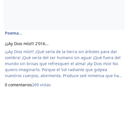
Poema...
¡¡¡Ay Dios mío!!! 2'016...
¡¡¡Ay Dios mío!!! ¡Qué sería de la tierra sin árboles para dar
sombra! ¡Qué sería del ser humano sin agua! ¡Qué fuera del
mundo sin brisas que refresquen el alma! ¡Ay Dios mío! No
quiero imaginarlo. Porque el Sol radiante que golpea
nuestros cuerpos, atormenta. Produce sed inmensa que hace
valorar el agua. Y el calor que nos hace sudar se apacigua
0 comentarios
269 vistas
bajo la sombra de un árbol cuando la brisa fluye. El
Escribidor de La Loma del Diamante...