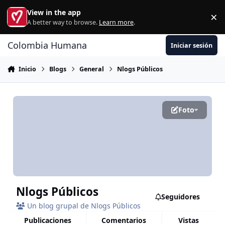
Ir al contenido
View in the app
×
Di
A better way to browse.
Learn more
.
Colombia Humana
Iniciar sesión
Inicio
Blogs
General
Nlogs Públicos
Foto
Nlogs Públicos
Seguidores
Un blog grupal de Nlogs Públicos
publicaciones
comentarios
vistas