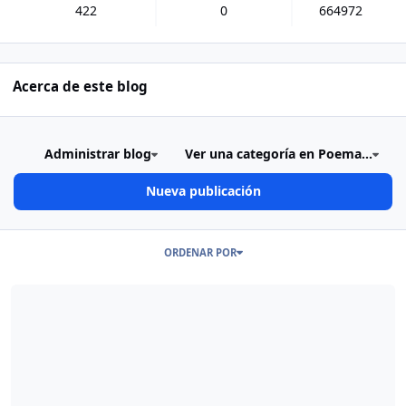
422
0
664972
Acerca de este blog
Administrar blog
Ver una categoría en Poema...
Nueva publicación
Publicaciones en este Blog
ORDENAR POR
Read more about ¡¡¡Ay Dios mío!!! 2'016...